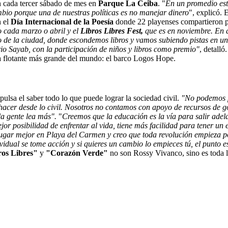
n cada tercer sábado de mes en
Parque La Ceiba
. "
En un promedio est
bio porque una de nuestras políticas es no manejar dinero
", explicó.
n el
Día Internacional de la Poesía
donde 22 playenses compartieron po
o cada marzo o abril y el
Libros Libres Fest,
que es en noviembre. En a
dro de la ciudad, donde escondemos libros y vamos subiendo pistas en u
o Sayab, con la participación de niños y libros como premio"
, detall
ría flotante más grande del mundo: el barco Logos Hope.
pulsa el saber todo lo que puede lograr la sociedad civil.
"No podemos pr
 hacer desde lo civil. Nosotros no contamos con apoyo de recursos de 
la gente lea más".
"
Creemos que la educación es la vía para salir adela
jor posibilidad de enfrentar al vida, tiene más facilidad para tener un
lugar mejor en Playa del Carmen y creo que toda revolución empieza p
ividual se tome acción y si quieres un cambio lo empieces tú, el punto
os Libres"
y
"Corazón Verde"
no son Rossy Vivanco, sino es toda l