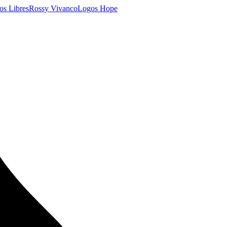
os Libres
Rossy Vivanco
Logos Hope