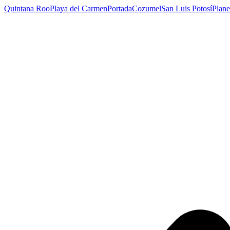
Quintana Roo
Playa del Carmen
Portada
Cozumel
San Luis Potosí
Plane