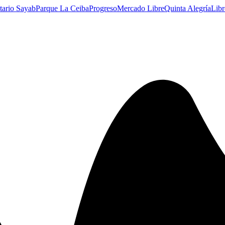
tario Sayab
Parque La Ceiba
Progreso
Mercado Libre
Quinta Alegría
Libr