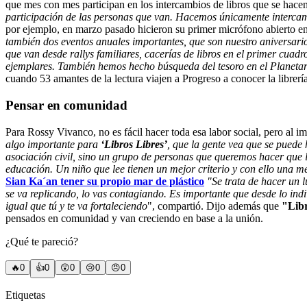
que mes con mes participan en los intercambios de libros que se hace
participación de las personas que van. Hacemos únicamente intercam
por ejemplo, en marzo pasado hicieron su primer micrófono abierto e
también dos eventos anuales importantes, que son nuestro aniversari
que van desde rallys familiares, cacerías de libros en el primer cua
ejemplares. También hemos hecho búsqueda del tesoro en el Planetari
cuando 53 amantes de la lectura viajen a Progreso a conocer la libre
Pensar en comunidad
Para Rossy Vivanco, no es fácil hacer toda esa labor social, pero al im
algo importante para
‘Libros Libres’
, que la gente vea que se puede
asociación civil, sino un grupo de personas que queremos hacer que 
educación. Un niño que lee tienen un mejor criterio y con ello una me
Sian Ka´an tener su propio mar de plástico
"Se trata de hacer un 
se va replicando, lo vas contagiando. Es importante que desde lo ind
igual que tú y te va fortaleciendo
", compartió. Dijo además que
"Libr
pensados en comunidad y van creciendo en base a la unión.
¿Qué te pareció?
🔥
0
👍
0
😲
0
😢
0
😠
0
Etiquetas