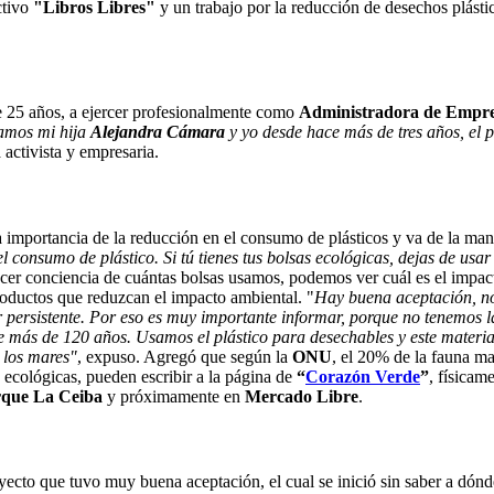
ctivo
"Libros Libres"
y un trabajo por la reducción de desechos plást
 25 años, a ejercer profesionalmente como
Administradora de Empres
iamos mi hija
Alejandra Cámara
y yo desde hace más de tres años, e
 activista y empresaria.
a importancia de la reducción en el consumo de plásticos y va de la man
 el consumo de plástico. Si tú tienes tus bolsas ecológicas, dejas de u
cer conciencia de cuántas bolsas usamos, podemos ver cuál es el impact
oductos que reduzcan el impacto ambiental. "
Hay buena aceptación, no
er persistente. Por eso es muy importante informar, porque no tenemos 
 más de 120 años. Usamos el plástico para desechables y este material
 los mares"
, expuso. Agregó que según la
ONU
, el 20% de la fauna ma
s ecológicas, pueden escribir a la página de
“
Corazón Verde
”
, físicam
rque La Ceiba
y próximamente en
Mercado Libre
.
oyecto que tuvo muy buena aceptación, el cual se inició sin saber a dó