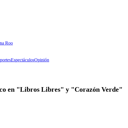
ana Roo
portes
Espectáculos
Opinión
nco en "Libros Libres" y "Corazón Verde"