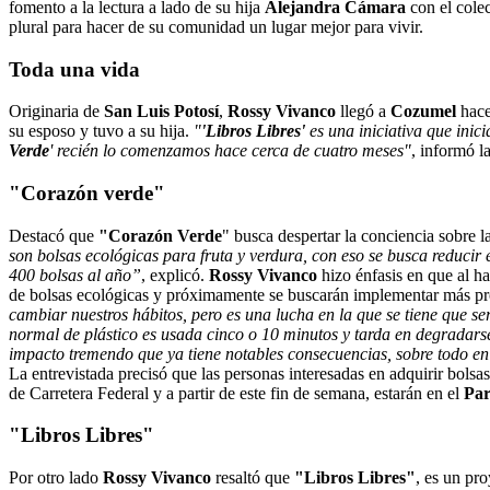
fomento a la lectura a lado de su hija
Alejandra Cámara
con el cole
plural para hacer de su comunidad un lugar mejor para vivir.
Toda una vida
Originaria de
San Luis Potosí
,
Rossy Vivanco
llegó a
Cozumel
hace
su esposo y tuvo a su hija.
"
'Libros Libres'
es una iniciativa que inic
Verde
' recién lo comenzamos hace cerca de cuatro meses"
, informó la
"Corazón verde"
Destacó que
"Corazón Verde
" busca despertar la conciencia sobre l
son bolsas ecológicas para fruta y verdura, con eso se busca reducir
400 bolsas al año”
, explicó.
Rossy Vivanco
hizo énfasis en que al ha
de bolsas ecológicas y próximamente se buscarán implementar más pr
cambiar nuestros hábitos, pero es una lucha en la que se tiene que s
normal de plástico es usada cinco o 10 minutos y tarda en degradarse
impacto tremendo que ya tiene notables consecuencias, sobre todo en
La entrevistada precisó que las personas interesadas en adquirir bolsa
de Carretera Federal y a partir de este fin de semana, estarán en el
Pa
"Libros Libres"
Por otro lado
Rossy Vivanco
resaltó que
"Libros Libres"
, es un pr