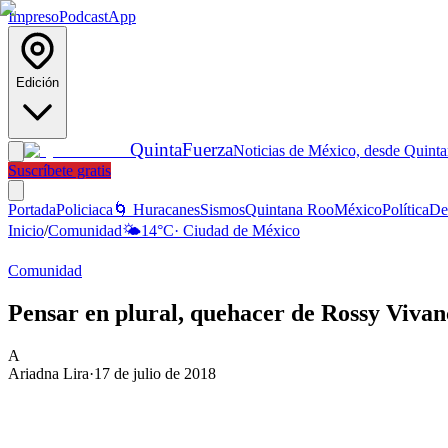
Impreso
Podcast
App
Edición
Quinta
Fuerza
Noticias de México, desde Quint
Suscríbete gratis
Portada
Policiaca
🌀 Huracanes
Sismos
Quintana Roo
México
Política
De
Inicio
/
Comunidad
🌤️
14
°C
·
Ciudad de México
Comunidad
Pensar en plural, quehacer de Rossy Viva
A
Ariadna Lira
·
17 de julio de 2018