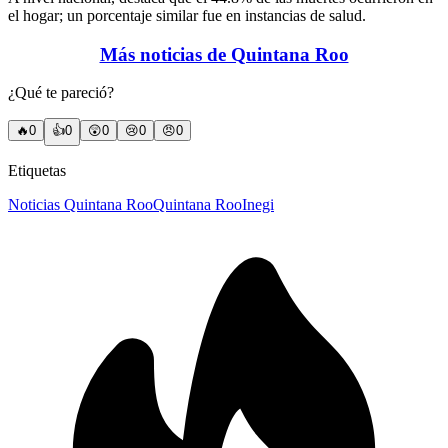
el hogar; un porcentaje similar fue en instancias de salud.
Más noticias de Quintana Roo
¿Qué te pareció?
🔥
0
👍
0
😲
0
😢
0
😠
0
Etiquetas
Noticias Quintana Roo
Quintana Roo
Inegi