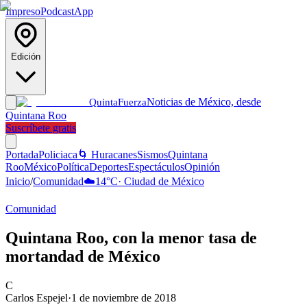
Impreso
Podcast
App
Edición
Noticias de México, desde
Quinta
Fuerza
Quintana Roo
Suscríbete gratis
Portada
Policiaca
🌀 Huracanes
Sismos
Quintana
Roo
México
Política
Deportes
Espectáculos
Opinión
Inicio
/
Comunidad
☁️
14
°C
·
Ciudad de México
Comunidad
Quintana Roo, con la menor tasa de
mortandad de México
C
Carlos Espejel
·
1 de noviembre de 2018