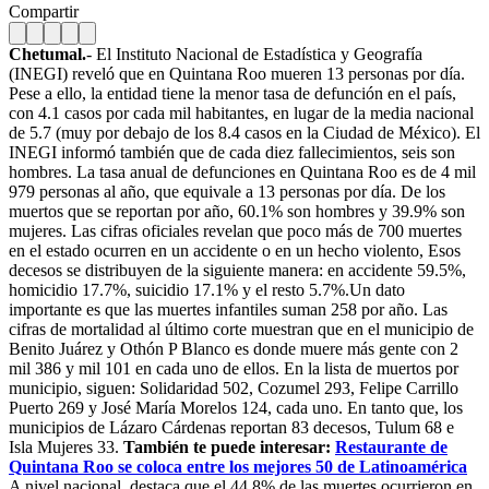
Compartir
Chetumal.
- El Instituto Nacional de Estadística y Geografía
(INEGI) reveló que en Quintana Roo mueren 13 personas por día.
Pese a ello, la entidad tiene la menor tasa de defunción en el país,
con 4.1 casos por cada mil habitantes, en lugar de la media nacional
de 5.7 (muy por debajo de los 8.4 casos en la Ciudad de México). El
INEGI informó también que de cada diez fallecimientos, seis son
hombres. La tasa anual de defunciones en Quintana Roo es de 4 mil
979 personas al año, que equivale a 13 personas por día. De los
muertos que se reportan por año, 60.1% son hombres y 39.9% son
mujeres. Las cifras oficiales revelan que poco más de 700 muertes
en el estado ocurren en un accidente o en un hecho violento, Esos
decesos se distribuyen de la siguiente manera: en accidente 59.5%,
homicidio 17.7%, suicidio 17.1% y el resto 5.7%.
Un dato
importante es que las muertes infantiles suman 258 por año. Las
cifras de mortalidad al último corte muestran que en el municipio de
Benito Juárez y Othón P Blanco es donde muere más gente con 2
mil 386 y mil 101 en cada uno de ellos. En la lista de muertos por
municipio, siguen: Solidaridad 502, Cozumel 293, Felipe Carrillo
Puerto 269 y José María Morelos 124, cada uno. En tanto que, los
municipios de Lázaro Cárdenas reportan 83 decesos, Tulum 68 e
Isla Mujeres 33.
También te puede interesar:
Restaurante de
Quintana Roo se coloca entre los mejores 50 de Latinoamérica
A nivel nacional, destaca que el 44.8% de las muertes ocurrieron en