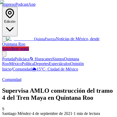
Impreso
Podcast
App
Edición
Noticias de México, desde
Quinta
Fuerza
Quintana Roo
Suscríbete gratis
Portada
Policiaca
🌀 Huracanes
Sismos
Quintana
Roo
México
Política
Deportes
Espectáculos
Opinión
Inicio
/
Comunidad
🌦️
15
°C
·
Ciudad de México
Comunidad
Supervisa AMLO construcción del tramo
4 del Tren Maya en Quintana Roo
S
Santiago Méndez
·
4 de septiembre de 2021
·
1
min de lectura