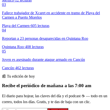
México
·
12
lecturas
03
Fallece trabajador de Xcaret en accidente en tramo de Playa del
Carmen a Puerto Morelos
Playa del Carmen
·
605
lecturas
04
Reportan a 23 personas desaparecidas en Quintana Roo
Quintana Roo
·
408
lecturas
05
Joven es asesinado durante ataque armado en Cancún
Cancún
·
462
lecturas
📰 Tu edición de hoy
Recibe el periódico de mañana a las 7:00 am
El diario para hojear, las claves del día y el podcast ☕ — todo en un
correo, todos los días. Gratis, y te das de baja con un clic.