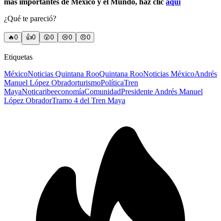
más importantes de México y el Mundo, haz clic
aquí
¿Qué te pareció?
🔥
0
👍
0
😲
0
😢
0
😠
0
Etiquetas
México
Noticias Quintana Roo
Quintana Roo
Noticias México
Andrés
Manuel López Obrador
turismo
Política
Tren
Maya
Noticaribe
economía
Comunidad
Presidente Andrés Manuel
López Obrador
Tramo 4 del Tren Maya