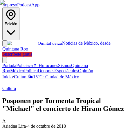
Impreso
Podcast
App
Edición
Noticias de México, desde
Quinta
Fuerza
Quintana Roo
Suscríbete gratis
Portada
Policiaca
🌀 Huracanes
Sismos
Quintana
Roo
México
Política
Deportes
Espectáculos
Opinión
Inicio
/
Cultura
🌤️
15
°C
·
Ciudad de México
Cultura
Posponen por Tormenta Tropical
"Michael" el concierto de Hiram Gómez
A
Ariadna Lira
·
4 de octubre de 2018