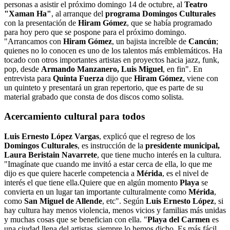
personas a asistir el próximo domingo 14 de octubre, al
Teatro
"Xaman Ha"
, al arranque del
programa Domingos Culturales
con la presentación de
Hiram Gómez
, que se había programado
para hoy pero que se pospone para el próximo domingo.
"Arrancamos con
Hiram Gómez
, un bajista increíble de
Cancún
;
quienes no lo conocen es uno de los talentos más emblemáticos. Ha
tocado con otros importantes artistas en proyectos hacia jazz, funk,
pop, desde
Armando Manzanero, Luis Miguel
, en fin". En
entrevista para
Quinta Fuerza
dijo que
Hiram Gómez
, viene con
un quinteto y presentará un gran repertorio, que es parte de su
material grabado que consta de dos discos como solista.
Acercamiento cultural para todos
Luis Ernesto López Vargas
, explicó que el regreso de los
Domingos Culturales
, es instrucción de la
presidente municipal,
Laura Beristain Navarrete
, que tiene mucho interés en la cultura.
"Imagínate que cuando me invitó a estar cerca de ella, lo que me
dijo es que quiere hacerle competencia a
Mérida
, es el nivel de
interés el que tiene ella.Quiere que en algún momento
Playa
se
convierta en un lugar tan importante culturalmente como
Mérida
,
como
San Miguel de Allende
, etc". Según
Luis Ernesto López
, si
hay cultura hay menos violencia, menos vicios y familias más unidas
y muchas cosas que se benefician con ella. "
Playa del Carmen
es
una ciudad llena del artistas, siempre lo hemos dicho. Es más fácil