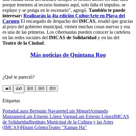
porque tenemos al recurso humano aquí, solo falta el impulso, se
explaye y se ponga en le escenario", agregó.
También te puede
interesar:
Realizarán la 4ta edición CulturArte en Playa del
Carmen
El encargado de despacho del
IMCAS
, resaltó que gracias
al poyo del gobierno municipal, vienen muchas cosas nuevas y esa
es una de las primeras. Los cibernautas pueden conocer la cartelera
en las redes sociales del
IMCAS de Solidaridad
y en las del
Teatro de la Ciudad
.
Más noticias de Quintana Roo
¿Qué te pareció?
🔥
0
👍
0
😲
0
😢
0
😠
0
Etiquetas
Portada
Laura Beristain Navarrete
Luis Miguel
Armando
Manzanero
Luis Ernesto López Vargas
Luis Ernesto López
IMCAS
de Solidaridad
Instituto Municipal de la Cultura y las Artes
(IMCAS)
Hiram Gómez
Teatro "Xaman Ha"