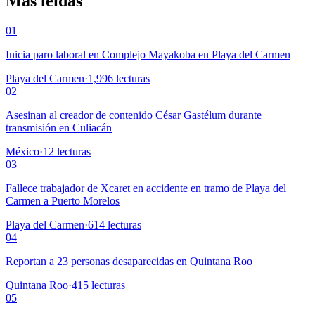
Más leídas
01
Inicia paro laboral en Complejo Mayakoba en Playa del Carmen
Playa del Carmen
·
1,996
lecturas
02
Asesinan al creador de contenido César Gastélum durante
transmisión en Culiacán
México
·
12
lecturas
03
Fallece trabajador de Xcaret en accidente en tramo de Playa del
Carmen a Puerto Morelos
Playa del Carmen
·
614
lecturas
04
Reportan a 23 personas desaparecidas en Quintana Roo
Quintana Roo
·
415
lecturas
05