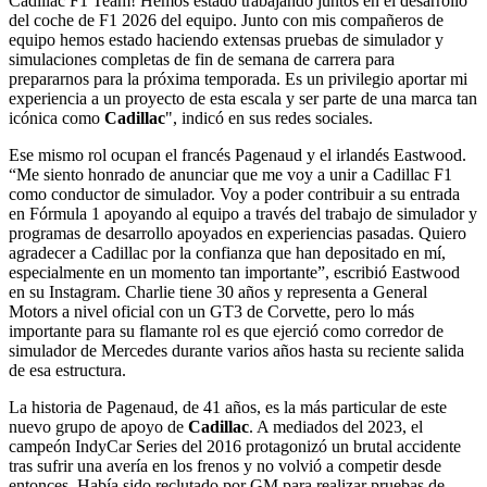
Cadillac F1 Team! Hemos estado trabajando juntos en el desarrollo
del coche de F1 2026 del equipo. Junto con mis compañeros de
equipo hemos estado haciendo extensas pruebas de simulador y
simulaciones completas de fin de semana de carrera para
prepararnos para la próxima temporada. Es un privilegio aportar mi
experiencia a un proyecto de esta escala y ser parte de una marca tan
icónica como
Cadillac
", indicó en sus redes sociales.
Ese mismo rol ocupan el francés Pagenaud y el irlandés Eastwood.
“Me siento honrado de anunciar que me voy a unir a Cadillac F1
como conductor de simulador. Voy a poder contribuir a su entrada
en Fórmula 1 apoyando al equipo a través del trabajo de simulador y
programas de desarrollo apoyados en experiencias pasadas. Quiero
agradecer a Cadillac por la confianza que han depositado en mí,
especialmente en un momento tan importante”, escribió Eastwood
en su Instagram. Charlie tiene 30 años y representa a General
Motors a nivel oficial con un GT3 de Corvette, pero lo más
importante para su flamante rol es que ejerció como corredor de
simulador de Mercedes durante varios años hasta su reciente salida
de esa estructura.
La historia de Pagenaud, de 41 años, es la más particular de este
nuevo grupo de apoyo de
Cadillac
. A mediados del 2023, el
campeón IndyCar Series del 2016 protagonizó un brutal accidente
tras sufrir una avería en los frenos y no volvió a competir desde
entonces. Había sido reclutado por GM para realizar pruebas de