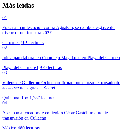
Más leídas
01
Fracasa manifestación contra Aguakan; se exhibe desgaste del
discurso político para 2027
Cancún
·
1,919
lecturas
02
Inicia paro laboral en Complejo Mayakoba en Playa del Carmen
Playa del Carmen
·
1,979
lecturas
03
Videos de Guillermo Ochoa confirman que danzante acusado de
acoso sexual sigue en Xcaret
Quintana Roo
·
1,387
lecturas
04
Asesinan al creador de contenido César Gastélum durante
transmisión en Culiacán
México
·
480
lecturas