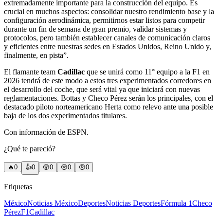
extremadamente importante para la construcción del equipo. Es
crucial en muchos aspectos: consolidar nuestro rendimiento base y la
configuración aerodinámica, permitirnos estar listos para competir
durante un fin de semana de gran premio, validar sistemas y
protocolos, pero también establecer canales de comunicación claros
y eficientes entre nuestras sedes en Estados Unidos, Reino Unido y,
finalmente, en pista”.
El flamante team
Cadillac
que se unirá como 11° equipo a la F1 en
2026 tendrá de este modo a estos tres experimentados corredores en
el desarrollo del coche, que será vital ya que iniciará con nuevas
reglamentaciones. Bottas y Checo Pérez serán los principales, con el
destacado piloto norteamericano Herta como relevo ante una posible
baja de los dos experimentados titulares.
Con información de ESPN.
¿Qué te pareció?
🔥
0
👍
0
😲
0
😢
0
😠
0
Etiquetas
México
Noticias México
Deportes
Noticias Deportes
Fórmula 1
Checo
Pérez
F1
Cadillac