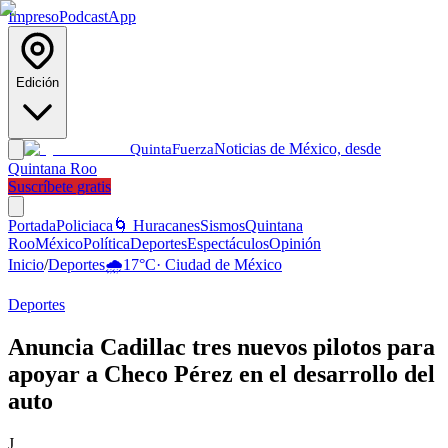
Impreso
Podcast
App
Edición
Noticias de México, desde
Quinta
Fuerza
Quintana Roo
Suscríbete gratis
Portada
Policiaca
🌀 Huracanes
Sismos
Quintana
Roo
México
Política
Deportes
Espectáculos
Opinión
Inicio
/
Deportes
🌧️
17
°C
·
Ciudad de México
Deportes
Anuncia Cadillac tres nuevos pilotos para
apoyar a Checo Pérez en el desarrollo del
auto
J