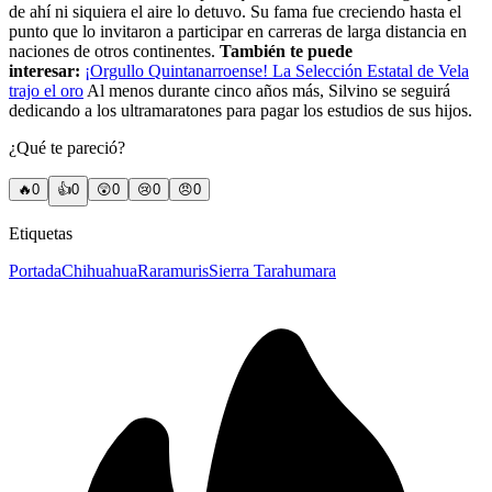
de ahí ni siquiera el aire lo detuvo. Su fama fue creciendo hasta el
punto que lo invitaron a participar en carreras de larga distancia en
naciones de otros continentes.
También te puede
interesar:
¡Orgullo Quintanarroense! La Selección Estatal de Vela
trajo el oro
Al menos durante cinco años más, Silvino se seguirá
dedicando a los ultramaratones para pagar los estudios de sus hijos.
¿Qué te pareció?
🔥
0
👍
0
😲
0
😢
0
😠
0
Etiquetas
Portada
Chihuahua
Raramuris
Sierra Tarahumara