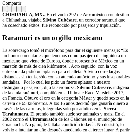
Compartir
CHIHUAHUA, MX.-
En el vuelo 292 de
Aeroméxico
con destino
a Chihuahua, viajaba
Silvino Cubésare
, un corredor raramuri que
ha cosechado éxitos, fue reconocido por pasajeros y tripulación.
Raramuri es un orgillo mexicano
La sobrecargo tomó el micrófono para dar el siguiente mensaje: “Es
un honor comentarles que tenemos como pasajero distinguido a un
mexicano que viene de Europa, donde representó a México en un
maratón de más de cien kilómetros". Acto seguido, con la voz
entrecortada pidió un aplauso para el atleta. Silvino corre largas
distancias sin tenis, sólo con su atuendo autóctono y sus inseparables
sandalias. "Por lo cual les pido un fuerte aplauso a nuestro
distinguido pasajero”, dijo la aeromoza.
Silvino Cubésare
, indígena
de la etnia rarámuri, compitió en la Ultimate Race Marsielle 2017,
en Francia. Obtuvo el oro en la categoría Máster y quedó sexto en la
carrera de 65 kilómetros. A los 16 años decidió que ganaría dinero a
través de las carreras, integradas sólo por adultos en la
Sierra
Tarahumara
. El premio también suele ser animales y maíz. En el
2002 corrió el
Ultramaratón
de los Cañones en el municipio de
Guachochi. No ganó, le faltaba condición todavía. No desistió, lo
volvió a intentar un año después quedando en el tercer lugar. A partir