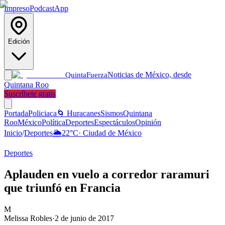
Impreso
Podcast
App
Edición
Noticias de México, desde
Quinta
Fuerza
Quintana Roo
Suscríbete gratis
Portada
Policiaca
🌀 Huracanes
Sismos
Quintana
Roo
México
Política
Deportes
Espectáculos
Opinión
Inicio
/
Deportes
🌦️
22
°C
·
Ciudad de México
Deportes
Aplauden en vuelo a corredor raramuri
que triunfó en Francia
M
Melissa Robles
·
2 de junio de 2017