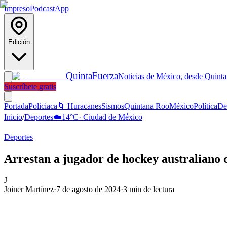
Impreso
Podcast
App
Edición
Quinta
Fuerza
Noticias de México, desde Quint
Suscríbete gratis
Portada
Policiaca
🌀 Huracanes
Sismos
Quintana Roo
México
Política
De
Inicio
/
Deportes
☁️
14
°C
·
Ciudad de México
Deportes
Arrestan a jugador de hockey australiano 
J
Joiner Martínez
·
7 de agosto de 2024
·
3
min de lectura