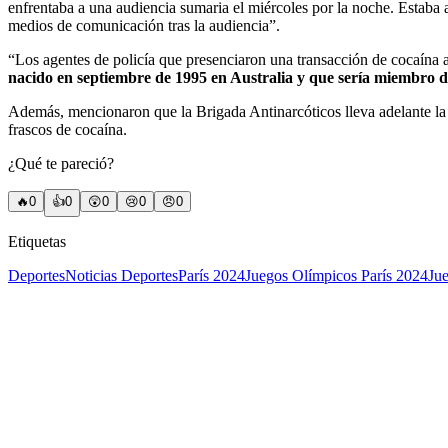
enfrentaba a una audiencia sumaria el miércoles por la noche. Estaba
medios de comunicación tras la audiencia”.
“Los agentes de policía que presenciaron una transacción de cocaína al
nacido en septiembre de 1995 en Australia y que sería miembro d
Además, mencionaron que la Brigada Antinarcóticos lleva adelante la i
frascos de cocaína.
¿Qué te pareció?
🔥
0
👍
0
😲
0
😢
0
😠
0
Etiquetas
Deportes
Noticias Deportes
París 2024
Juegos Olímpicos París 2024
Ju