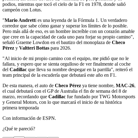
podios, mientras que tocó el cielo de la F1 en 1978, donde salió
campeón con Lotus.
"
Mario Andrett
i es una leyenda de la Fórmula 1. Un verdadero
corredor que sabe cómo ganar y superar los límites de lo posible.
Pero más allá de eso, es un hombre increíble con un corazón amable
que cree en la capacidad de cada uno para forjar su propio camino",
señaló Graeme Lowdon en el bautizo del monoplaza de
Checo
Pérez
y
Valtteri Bottas
para 2026.
"Al inicio de mi propio camino con el equipo, me pidió que no le
fallara, y espero que se sienta orgulloso de ver finalmente al coche
del
Cadillac
que lleva su nombre despegar en la parrilla", reiteró el
team principal de la escudería que debutará este año en F1.
De esta manera, el auto de
Checo Pérez
ya tiene nombre,
MAC-26
,
el cual debutará con el GP de Australia el fin de semana del 8 de
marzo, recordando que
Cadillac
fue fundado por TWG Motorsports
y General Motors, con lo que marcará el inicio de su histórica
primera temporada
Con información de ESPN.
¿Qué te pareció?