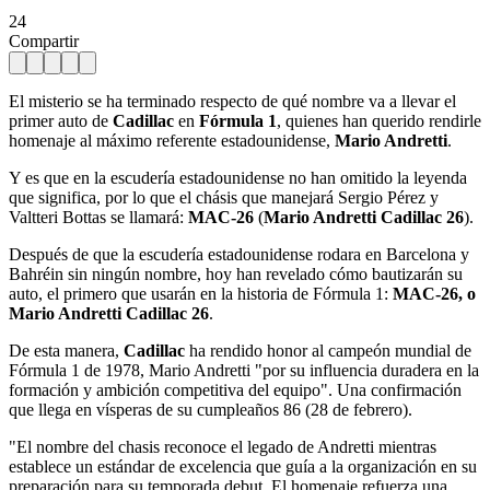
24
Compartir
El misterio se ha terminado respecto de qué nombre va a llevar el
primer auto de
Cadillac
en
Fórmula 1
, quienes han querido rendirle
homenaje al máximo referente estadounidense,
Mario Andretti
.
Y es que en la escudería estadounidense no han omitido la leyenda
que significa, por lo que el chásis que manejará Sergio Pérez y
Valtteri Bottas se llamará:
MAC-26
(
Mario Andretti Cadillac 26
).
Después de que la escudería estadounidense rodara en Barcelona y
Bahréin sin ningún nombre, hoy han revelado cómo bautizarán su
auto, el primero que usarán en la historia de Fórmula 1:
MAC-26, o
Mario Andretti Cadillac 26
.
De esta manera,
Cadillac
ha rendido honor al campeón mundial de
Fórmula 1 de 1978, Mario Andretti "por su influencia duradera en la
formación y ambición competitiva del equipo". Una confirmación
que llega en vísperas de su cumpleaños 86 (28 de febrero).
"El nombre del chasis reconoce el legado de Andretti mientras
establece un estándar de excelencia que guía a la organización en su
preparación para su temporada debut. El homenaje refuerza una