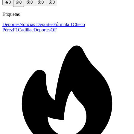
🔥
0
👍
0
😲
0
😢
0
😠
0
Etiquetas
Deportes
Noticias Deportes
Fórmula 1
Checo
Pérez
F1
Cadillac
DeportesQF