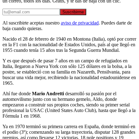
un correo, todos los días. Gratis, y te das de baja con un clic.
Suscribirme
Al suscribirte aceptas nuestro
aviso de privacidad
. Puedes darte de
baja cuando quieras.
Nacido el 28 de febrero de 1940 en Montona (Italia), optó por correr
en la F1 con la nacionalidad de Estados Unidos, país al que llegó en
1955 cuando tenía 15 años tras la Segunda Guerra Mundial.
Y es que después de pasar 7 años en un campo de refugiados en
Italia, llegaron a Nueva York con sólo 125 dólares en la bolsa, a la
postre, se estableció con su familia en Nazareth, Pensilvania, para
buscar una vida mejor, recibiendo la nacionalidad estadounidense en
1965.
Ahí fue donde
Mario Andretti
desarrolló su pasión por el
automovilismo junto con su hermano gemelo, Aldo, donde
empezaron a construir sus propios coches, siendo su primer serial
profesional la USAC (United States Auto Club), hasta que llegó a la
Fórmula 1 en 1968.
Ya en 1970 terminó su primera carrera en España, donde terminó en
el podio (3º); comenzando su larga trayectoria, disputar 128 grandes
premios, así como llevarse 12 victorias, 18 pole positions y 19