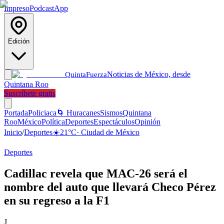
Impreso
Podcast
App
Edición
Noticias de México, desde
Quinta
Fuerza
Quintana Roo
Suscríbete gratis
Portada
Policiaca
🌀 Huracanes
Sismos
Quintana
Roo
México
Política
Deportes
Espectáculos
Opinión
Inicio
/
Deportes
☀️
21
°C
·
Ciudad de México
Deportes
Cadillac revela que MAC-26 será el
nombre del auto que llevará Checo Pérez
en su regreso a la F1
J