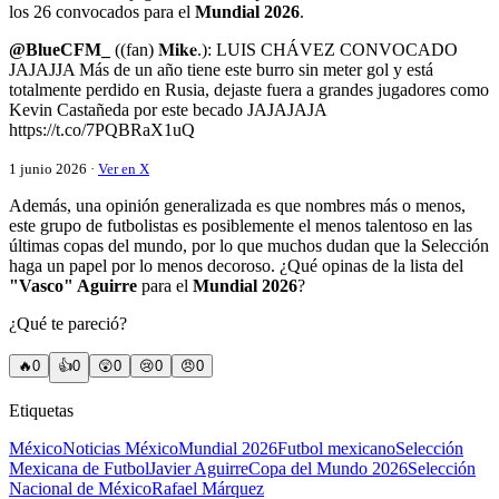
los 26 convocados para el
Mundial 2026
.
@BlueCFM_
((fan) 𝐌𝐢𝐤𝐞.): LUIS CHÁVEZ CONVOCADO
JAJAJJA Más de un año tiene este burro sin meter gol y está
totalmente perdido en Rusia, dejaste fuera a grandes jugadores como
Kevin Castañeda por este becado JAJAJAJA
https://t.co/7PQBRaX1uQ
1 junio 2026 ·
Ver en X
Además, una opinión generalizada es que nombres más o menos,
este grupo de futbolistas es posiblemente el menos talentoso en las
últimas copas del mundo, por lo que muchos dudan que la Selección
haga un papel por lo menos decoroso. ¿Qué opinas de la lista del
"Vasco" Aguirre
para el
Mundial 2026
?
¿Qué te pareció?
🔥
0
👍
0
😲
0
😢
0
😠
0
Etiquetas
México
Noticias México
Mundial 2026
Futbol mexicano
Selección
Mexicana de Futbol
Javier Aguirre
Copa del Mundo 2026
Selección
Nacional de México
Rafael Márquez