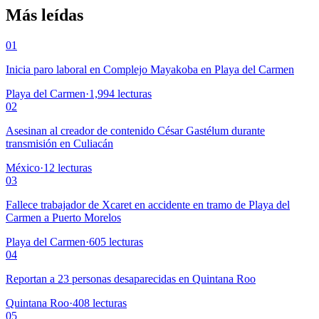
Más leídas
01
Inicia paro laboral en Complejo Mayakoba en Playa del Carmen
Playa del Carmen
·
1,994
lecturas
02
Asesinan al creador de contenido César Gastélum durante
transmisión en Culiacán
México
·
12
lecturas
03
Fallece trabajador de Xcaret en accidente en tramo de Playa del
Carmen a Puerto Morelos
Playa del Carmen
·
605
lecturas
04
Reportan a 23 personas desaparecidas en Quintana Roo
Quintana Roo
·
408
lecturas
05