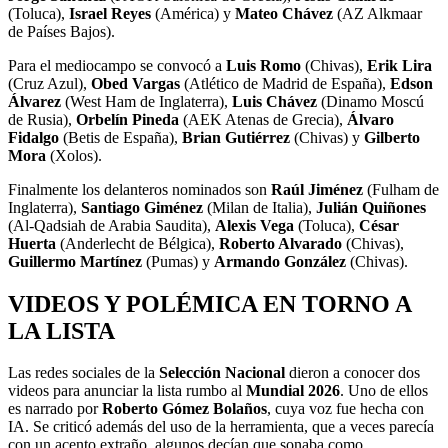
(Toluca),
Israel Reyes
(América) y
Mateo Chávez
(AZ Alkmaar
de Países Bajos).
Para el mediocampo se convocó a
Luis Romo
(Chivas),
Erik Lira
(Cruz Azul),
Obed Vargas
(Atlético de Madrid de España),
Edson
Álvarez
(West Ham de Inglaterra),
Luis Chávez
(Dinamo Moscú
de Rusia),
Orbelín Pineda
(AEK Atenas de Grecia),
Álvaro
Fidalgo
(Betis de España),
Brian Gutiérrez
(Chivas) y
Gilberto
Mora
(Xolos).
Finalmente los delanteros nominados son
Raúl Jiménez
(Fulham de
Inglaterra),
Santiago Giménez
(Milan de Italia),
Julián Quiñones
(Al-Qadsiah de Arabia Saudita),
Alexis Vega
(Toluca),
César
Huerta
(Anderlecht de Bélgica),
Roberto Alvarado
(Chivas),
Guillermo Martínez
(Pumas) y
Armando González
(Chivas).
VIDEOS Y POLÉMICA EN TORNO A
LA LISTA
Las redes sociales de la
Selección Nacional
dieron a conocer dos
videos para anunciar la lista rumbo al
Mundial 2026
. Uno de ellos
es narrado por
Roberto Gómez Bolaños
, cuya voz fue hecha con
IA. Se criticó además del uso de la herramienta, que a veces parecía
con un acento extraño, algunos decían que sonaba como