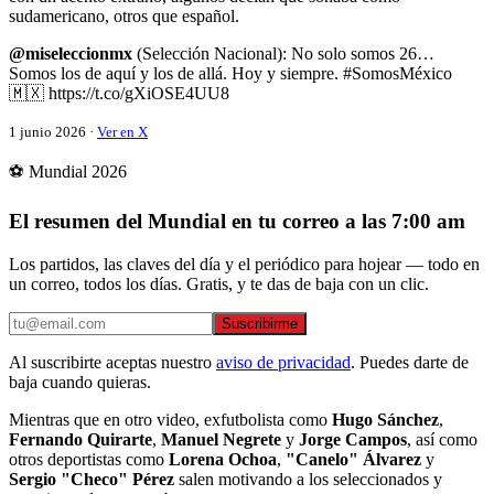
sudamericano, otros que español.
@miseleccionmx
(Selección Nacional): No solo somos 26…
Somos los de aquí y los de allá. Hoy y siempre. #SomosMéxico
🇲🇽 https://t.co/gXiOSE4UU8
1 junio 2026 ·
Ver en X
⚽ Mundial 2026
El resumen del Mundial en tu correo a las 7:00 am
Los partidos, las claves del día y el periódico para hojear — todo en
un correo, todos los días. Gratis, y te das de baja con un clic.
Suscribirme
Al suscribirte aceptas nuestro
aviso de privacidad
. Puedes darte de
baja cuando quieras.
Mientras que en otro video, exfutbolista como
Hugo Sánchez
,
Fernando Quirarte
,
Manuel Negrete
y
Jorge Campos
, así como
otros deportistas como
Lorena Ochoa
,
"Canelo" Álvarez
y
Sergio "Checo" Pérez
salen motivando a los seleccionados y