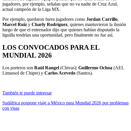
jugadores, por ejemplo, señalan que no va nadie de Cruz Azul,
actual campeón de la Liga MX.
Por ejemplo, quedaron fuera jugadores como
Jordan Carrillo
,
Marcel Ruiz
y
Charly Rodríguez
, quienes mantuvieron la ilusión
luego de que el entrenador dijo que quienes habían disputado la
liguilla tendrían una oportunidad, pero finalmente no fue así.
LOS CONVOCADOS PARA EL
MUNDIAL 2026
Los porteros son
Raúl Rangel
(Chivas);
Guillermo Ochoa
(AEL
Limassol de Chipre) y
Carlos Acevedo
(Santos).
También te puede interesar
Sudáfrica pospone viaje a México para Mundial 2026 por problemas
con visas