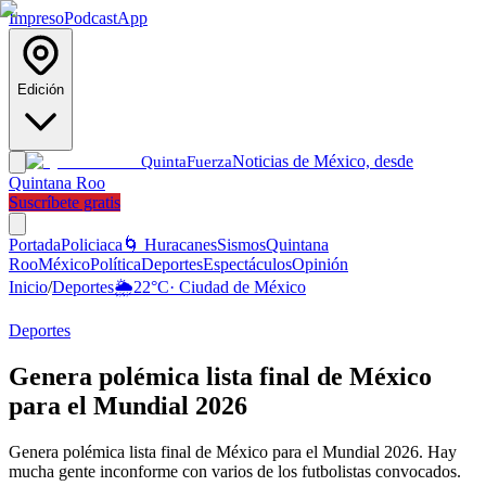
Impreso
Podcast
App
Edición
Noticias de México, desde
Quinta
Fuerza
Quintana Roo
Suscríbete gratis
Portada
Policiaca
🌀 Huracanes
Sismos
Quintana
Roo
México
Política
Deportes
Espectáculos
Opinión
Inicio
/
Deportes
🌦️
22
°C
·
Ciudad de México
Deportes
Genera polémica lista final de México
para el Mundial 2026
Genera polémica lista final de México para el Mundial 2026. Hay
mucha gente inconforme con varios de los futbolistas convocados.