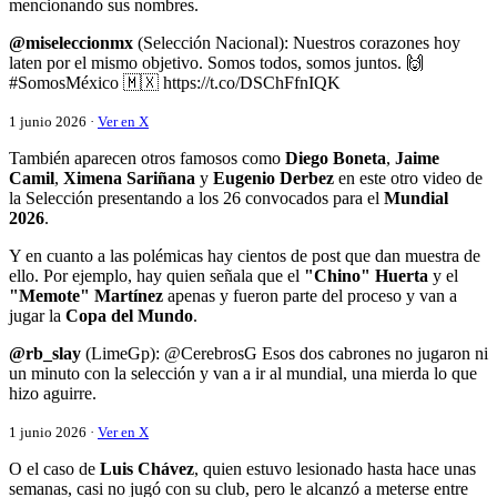
mencionando sus nombres.
@miseleccionmx
(Selección Nacional): Nuestros corazones hoy
laten por el mismo objetivo. Somos todos, somos juntos. 🙌
#SomosMéxico 🇲🇽 https://t.co/DSChFfnIQK
1 junio 2026 ·
Ver en X
También aparecen otros famosos como
Diego Boneta
,
Jaime
Camil
,
Ximena Sariñana
y
Eugenio Derbez
en este otro video de
la Selección presentando a los 26 convocados para el
Mundial
2026
.
Y en cuanto a las polémicas hay cientos de post que dan muestra de
ello. Por ejemplo, hay quien señala que el
"Chino" Huerta
y el
"Memote" Martínez
apenas y fueron parte del proceso y van a
jugar la
Copa del Mundo
.
@rb_slay
(LimeGp): @CerebrosG Esos dos cabrones no jugaron ni
un minuto con la selección y van a ir al mundial, una mierda lo que
hizo aguirre.
1 junio 2026 ·
Ver en X
O el caso de
Luis Chávez
, quien estuvo lesionado hasta hace unas
semanas, casi no jugó con su club, pero le alcanzó a meterse entre