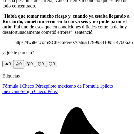
Tras la pesadilla de carrera, 'Checo' Pérez reconoció que estuvo del
todo concentrado.
“
Había que tomar mucho riesgo y, cuando ya estaba llegando a
Ricciardo, cometí un error en la curva seis y no pude parar el
auto
. Fui uno de esos que en condiciones difíciles como la de hoy
desafortunadamente cometió errores”, sentenció.
https://twitter.com/SChecoPerez/status/1799933109514760626
¿Qué te pareció?
🔥
0
👍
0
😲
0
😢
0
😠
0
Etiquetas
Fórmula 1
Checo Pérez
piloto mexicano de Fórmula 1
piloto
mexicano
Sergio Checo Pérez