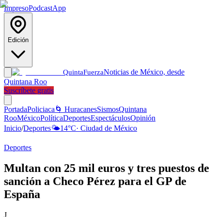
Impreso
Podcast
App
Edición
Noticias de México, desde
Quinta
Fuerza
Quintana Roo
Suscríbete gratis
Portada
Policiaca
🌀 Huracanes
Sismos
Quintana
Roo
México
Política
Deportes
Espectáculos
Opinión
Inicio
/
Deportes
🌤️
14
°C
·
Ciudad de México
Deportes
Multan con 25 mil euros y tres puestos de
sanción a Checo Pérez para el GP de
España
J