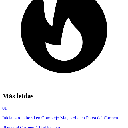
Más leídas
01
Inicia paro laboral en Complejo Mayakoba en Playa del Carmen
Playa del Carmen
·
1,994
lecturas