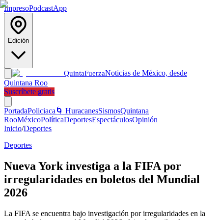
Impreso
Podcast
App
Edición
Noticias de México, desde
Quinta
Fuerza
Quintana Roo
Suscríbete gratis
Portada
Policiaca
🌀 Huracanes
Sismos
Quintana
Roo
México
Política
Deportes
Espectáculos
Opinión
Inicio
/
Deportes
Deportes
Nueva York investiga a la FIFA por
irregularidades en boletos del Mundial
2026
La FIFA se encuentra bajo investigación por irregularidades en la