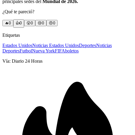
principales sedes del
Mundial de 2026.
¿Qué te pareció?
🔥
0
👍
0
😲
0
😢
0
😠
0
Etiquetas
Estados Unidos
Noticias Estados Unidos
Deportes
Noticias
Deportes
Futbol
Nueva York
FIFA
boletos
Vía:
Diario 24 Horas