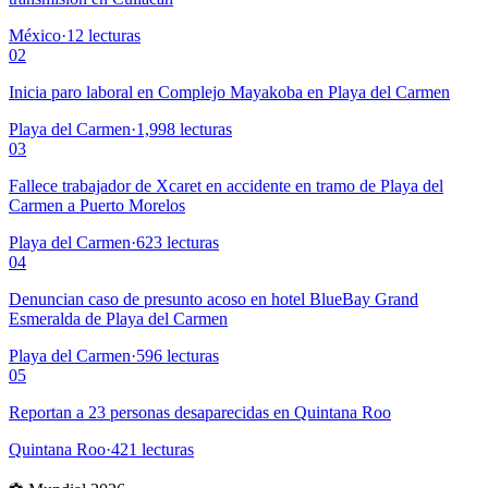
México
·
12
lecturas
02
Inicia paro laboral en Complejo Mayakoba en Playa del Carmen
Playa del Carmen
·
1,998
lecturas
03
Fallece trabajador de Xcaret en accidente en tramo de Playa del
Carmen a Puerto Morelos
Playa del Carmen
·
623
lecturas
04
Denuncian caso de presunto acoso en hotel BlueBay Grand
Esmeralda de Playa del Carmen
Playa del Carmen
·
596
lecturas
05
Reportan a 23 personas desaparecidas en Quintana Roo
Quintana Roo
·
421
lecturas