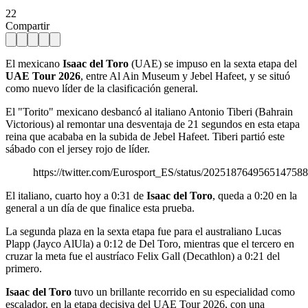
22
Compartir
El mexicano
Isaac del Toro
(UAE) se impuso en la sexta etapa del
UAE Tour 2026
, entre Al Ain Museum y Jebel Hafeet, y se situó
como nuevo líder de la clasificación general.
El "Torito" mexicano desbancó al italiano Antonio Tiberi (Bahrain
Victorious) al remontar una desventaja de 21 segundos en esta etapa
reina que acababa en la subida de Jebel Hafeet. Tiberi partió este
sábado con el jersey rojo de líder.
https://twitter.com/Eurosport_ES/status/2025187649565147588
El italiano, cuarto hoy a 0:31 de
Isaac del Toro
, queda a 0:20 en la
general a un día de que finalice esta prueba.
La segunda plaza en la sexta etapa fue para el australiano Lucas
Plapp (Jayco AlUla) a 0:12 de Del Toro, mientras que el tercero en
cruzar la meta fue el austríaco Felix Gall (Decathlon) a 0:21 del
primero.
Isaac del Toro
tuvo un brillante recorrido en su especialidad como
escalador, en la etapa decisiva del UAE Tour 2026, con una