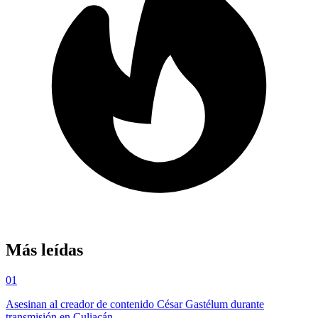
Más leídas
01
Asesinan al creador de contenido César Gastélum durante
transmisión en Culiacán