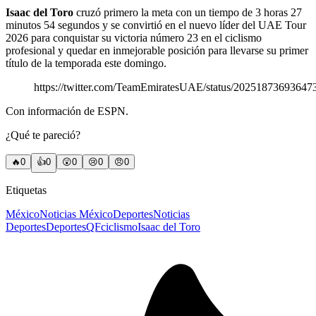
Isaac del Toro
cruzó primero la meta con un tiempo de 3 horas 27
minutos 54 segundos y se convirtió en el nuevo líder del UAE Tour
2026 para conquistar su victoria número 23 en el ciclismo
profesional y quedar en inmejorable posición para llevarse su primer
título de la temporada este domingo.
https://twitter.com/TeamEmiratesUAE/status/20251873693647
Con información de ESPN.
¿Qué te pareció?
🔥
0
👍
0
😲
0
😢
0
😠
0
Etiquetas
México
Noticias México
Deportes
Noticias
Deportes
DeportesQF
ciclismo
Isaac del Toro