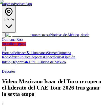
Impreso
Podcast
App
Edición
Noticias de México, desde
Quinta
Fuerza
Quintana Roo
Suscríbete gratis
Portada
Policiaca
🌀 Huracanes
Sismos
Quintana
Roo
México
Política
Deportes
Espectáculos
Opinión
Inicio
/
Deportes
☁️
13
°C
·
Ciudad de México
Deportes
Video: Mexicano Isaac del Toro recupera
el liderato del UAE Tour 2026 tras ganar
la sexta etapa
J