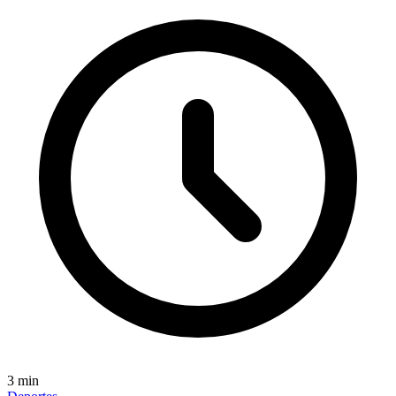
3
min