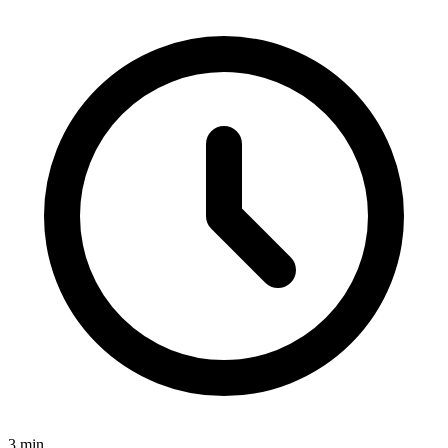
3
min