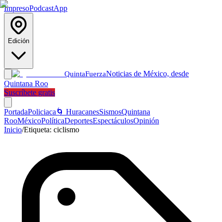
Impreso
Podcast
App
Edición
Noticias de México, desde
Quinta
Fuerza
Quintana Roo
Suscríbete gratis
Portada
Policiaca
🌀 Huracanes
Sismos
Quintana
Roo
México
Política
Deportes
Espectáculos
Opinión
Inicio
/
Etiqueta:
ciclismo