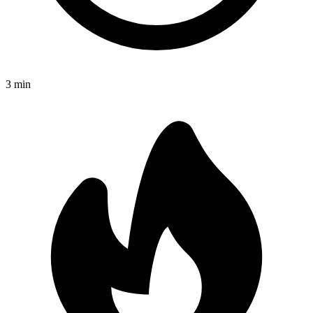
3
min