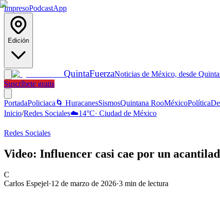
Impreso
Podcast
App
Edición
Quinta
Fuerza
Noticias de México, desde Quint
Suscríbete gratis
Portada
Policiaca
🌀 Huracanes
Sismos
Quintana Roo
México
Política
De
Inicio
/
Redes Sociales
☁️
14
°C
·
Ciudad de México
Redes Sociales
Video: Influencer casi cae por un acantil
C
Carlos Espejel
·
12 de marzo de 2026
·
3
min de lectura