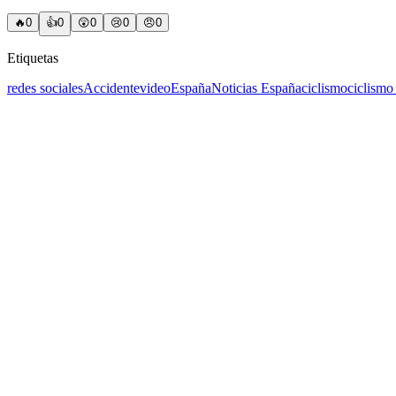
🔥
0
👍
0
😲
0
😢
0
😠
0
Etiquetas
redes sociales
Accidente
video
España
Noticias España
ciclismo
ciclismo