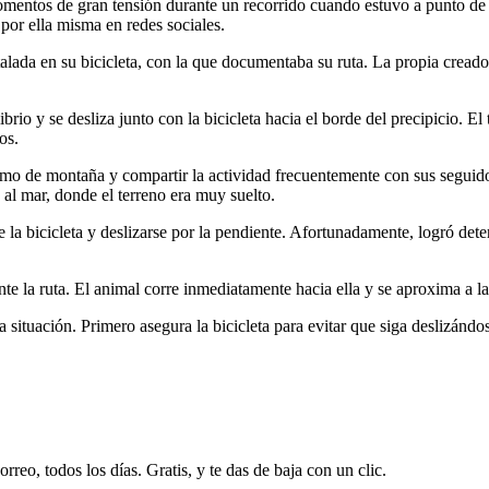
mentos de gran tensión durante un recorrido cuando estuvo a punto de c
por ella misma en redes sociales.
lada en su bicicleta, con la que documentaba su ruta. La propia creado
ibrio y se desliza junto con la bicicleta hacia el borde del precipicio. E
os.
lismo de montaña y compartir la actividad frecuentemente con sus seguid
a al mar, donde el terreno era muy suelto.
e la bicicleta y deslizarse por la pendiente. Afortunadamente, logró dete
 la ruta. El animal corre inmediatamente hacia ella y se aproxima a la ori
la situación. Primero asegura la bicicleta para evitar que siga deslizánd
rreo, todos los días. Gratis, y te das de baja con un clic.