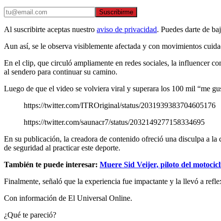
Suscribirme
Al suscribirte aceptas nuestro
aviso de privacidad
. Puedes darte de ba
Aun así, se le observa visiblemente afectada y con movimientos cuida
En el clip, que circuló ampliamente en redes sociales, la influencer co
al sendero para continuar su camino.
Luego de que el video se volviera viral y superara los 100 mil “me gu
https://twitter.com/ITROriginal/status/2031939383704605176
https://twitter.com/saunacr7/status/2032149277158334695
En su publicación, la creadora de contenido ofreció una disculpa a la 
de seguridad al practicar este deporte.
También te puede interesar:
Muere Sid Veijer, piloto del motocicl
Finalmente, señaló que la experiencia fue impactante y la llevó a refl
Con información de El Universal Online.
¿Qué te pareció?