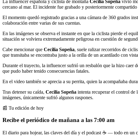
La influencer española y ciclista de montaña
Cecilia Sopeña
vivió mo
cercano al mar. El incidente fue grabado y posteriormente compartido 
El momento quedó registrado gracias a una cámara de 360 grados insta
colaboración entre varias de sus cuentas.
En las imágenes se observa el instante en que la ciclista pierde el equil
situación se volviera extremadamente peligrosa en cuestión de segund
Cabe mencionar que
Cecilia Sopeña
, suele ralizar recorridos de cic
que transitaba se encontraba justo a la orilla de un acantilado con vist
Durante el trayecto, la influencer sufrió un resbalón que la hizo caer d
que pudo haber tenido consecuencias fatales.
En el video también se aprecia a su perrita, quien la acompañaba durante
Tras detener su caída,
Cecilia Sopeña
intenta recuperar el control de 
imágenes, únicamente sufrió algunos raspones.
📰 Tu edición de hoy
Recibe el periódico de mañana a las 7:00 am
El diario para hojear, las claves del día y el podcast ☕ — todo en un co