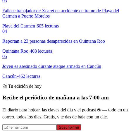
03
Fallece trabajador de Xcaret en accidente en tramo de Playa del
Carmen a Puerto Morelos
Playa del Carmen
·
605
lecturas
04
Reportan a 23 personas desaparecidas en Quintana Roo
Quintana Roo
·
408
lecturas
05
Joven es asesinado durante ataque armado en Cancún
Cancún
·
462
lecturas
📰 Tu edición de hoy
Recibe el periódico de mañana a las 7:00 am
El diario para hojear, las claves del día y el podcast ☕ — todo en un
correo, todos los días. Gratis, y te das de baja con un clic.
Suscribirme