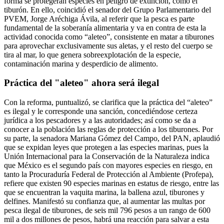
forma se protegerán especies en peligro de extinción, como el
tiburón. En ello, coincidió el senador del Grupo Parlamentario del
PVEM, Jorge Aréchiga Ávila, al referir que la pesca es parte
fundamental de la soberanía alimentaria y va en contra de esta la
actividad conocida como “aleteo”, consistente en matar a tiburones
para aprovechar exclusivamente sus aletas, y el resto del cuerpo se
tira al mar, lo que genera sobreexplotación de la especie,
contaminación marina y desperdicio de alimento.
Práctica del "aleteo" ahora será ilegal
Con la reforma, puntualizó, se clarifica que la práctica del “aleteo”
es ilegal y le corresponde una sanción, concediéndose certeza
jurídica a los pescadores y a las autoridades; así como se da a
conocer a la población las reglas de protección a los tiburones. Por
su parte, la senadora Mariana Gómez del Campo, del PAN, aplaudió
que se expidan leyes que protegen a las especies marinas, pues la
Unión Internacional para la Conservación de la Naturaleza indica
que México es el segundo país con mayores especies en riesgo, en
tanto la Procuraduría Federal de Protección al Ambiente (Profepa),
refiere que existen 90 especies marinas en estatus de riesgo, entre las
que se encuentran la vaquita marina, la ballena azul, tiburones y
delfines. Manifestó su confianza que, al aumentar las multas por
pesca ilegal de tiburones, de seis mil 796 pesos a un rango de 600
mil a dos millones de pesos, habrá una reacción para salvar a esta