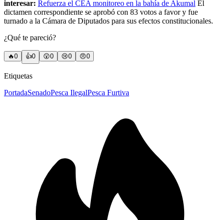
interesar:
Refuerza el CEA monitoreo en la bahía de Akumal
El
dictamen correspondiente se aprobó con 83 votos a favor y fue
turnado a la Cámara de Diputados para sus efectos constitucionales.
¿Qué te pareció?
🔥
0
👍
0
😲
0
😢
0
😠
0
Etiquetas
Portada
Senado
Pesca Ilegal
Pesca Furtiva