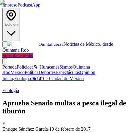
Impreso
Podcast
App
Edición
Noticias de México, desde
Quinta
Fuerza
Quintana Roo
Suscríbete gratis
Portada
Policiaca
🌀 Huracanes
Sismos
Quintana
Roo
México
Política
Deportes
Espectáculos
Opinión
Inicio
/
Ecología
🌤️
14
°C
·
Ciudad de México
Ecología
Aprueba Senado multas a pesca ilegal de
tiburón
E
Enrique Sánchez García
·
10 de febrero de 2017