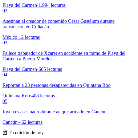
Playa del Carmen
·
1,994
lecturas
02
Asesinan al creador de contenido César Gastélum durante
transmisión en Culiacán
México
·
12
lecturas
03
Fallece trabajador de Xcaret en accidente en tramo de Playa del
Carmen a Puerto Morelos
Playa del Carmen
·
605
lecturas
04
Reportan a 23 personas desaparecidas en Quintana Roo
Quintana Roo
·
408
lecturas
05
Joven es asesinado durante ataque armado en Cancún
Cancún
·
462
lecturas
📰 Tu edición de hoy