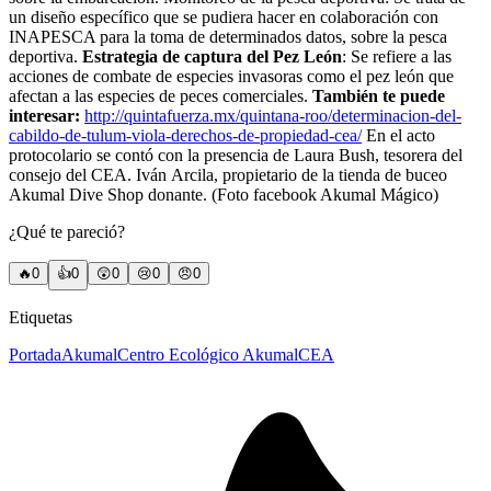
un diseño específico que se pudiera hacer en colaboración con
INAPESCA para la toma de determinados datos, sobre la pesca
deportiva.
Estrategia de captura del Pez León
: Se refiere a las
acciones de combate de especies invasoras como el pez león que
afectan a las especies de peces comerciales.
También te puede
interesar:
http://quintafuerza.mx/quintana-roo/determinacion-del-
cabildo-de-tulum-viola-derechos-de-propiedad-cea/
En el acto
protocolario se contó con la presencia de Laura Bush, tesorera del
consejo del CEA. Iván Arcila, propietario de la tienda de buceo
Akumal Dive Shop donante. (Foto facebook Akumal Mágico)
¿Qué te pareció?
🔥
0
👍
0
😲
0
😢
0
😠
0
Etiquetas
Portada
Akumal
Centro Ecológico Akumal
CEA