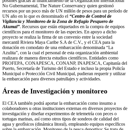
posibles gracias al financiamiento de la Organización Internacional
No Gubernamental, The Nature Conservancy quien gestionó
recursos por un poco más de UN millón de pesos para un período de
UN año en lo que es denominado el
“Centro de Control de
Vigilancia y Monitoreo de la Zona de Refugio Pesquero de
Akumal”
. Recursos que están etiquetados en la compra de equipos
científicos para el monitoreo de las especies. En apoyo a dicho
proyecto se realiza la firma de un convenio entre la sociedad
mercantil Riviera Maya Caribe S.A de C.V., y el CEA para la
donación en comodato de una embarcación denominada “La
Azulita”, con la cual el personal de esta organización ambiental
realizara de manera directa estudios científicos. Entidades como
PROFEPA, CONAPESCA, CONANP, INAPESCA, Capitanía del
Puerto, Secretaría de Turismo del Estado e incluso la propia Policía
Municipal o Protección Civil Municipal, pudieran requerir y utilizar
la embarcación para diversos patrullajes y actividades.
Áreas de Investigación y monitoreo
El CEA también podrá aportar la embarcación como insumo a
colaboradores u otras instituciones externas en diversos proyectos de
investigación y diseñar experimentos de telemetría con peces o
tortugas marinas, así como otros tipos de sondeos de calidad del
agua y geofísicos (dinámica litoral), empleando equipos específicos
sobre la embarcación. Monitoreo de la pesca deportiva: Se trata de