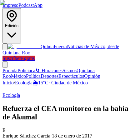
Impreso
Podcast
App
Edición
Noticias de México, desde
Quinta
Fuerza
Quintana Roo
Suscríbete gratis
Portada
Policiaca
🌀 Huracanes
Sismos
Quintana
Roo
México
Política
Deportes
Espectáculos
Opinión
Inicio
/
Ecología
🌦️
15
°C
·
Ciudad de México
Ecología
Refuerza el CEA monitoreo en la bahía
de Akumal
E
Enrique Sánchez García
·
18 de enero de 2017