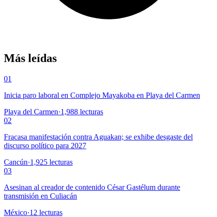
Más leídas
01
Inicia paro laboral en Complejo Mayakoba en Playa del Carmen
Playa del Carmen
·
1,988
lecturas
02
Fracasa manifestación contra Aguakan; se exhibe desgaste del
discurso político para 2027
Cancún
·
1,925
lecturas
03
Asesinan al creador de contenido César Gastélum durante
transmisión en Culiacán
México
·
12
lecturas