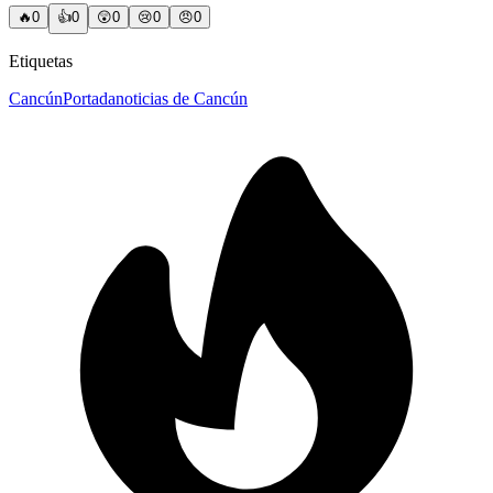
🔥
0
👍
0
😲
0
😢
0
😠
0
Etiquetas
Cancún
Portada
noticias de Cancún