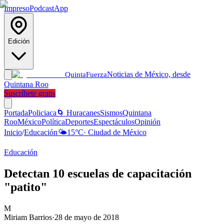
Impreso
Podcast
App
Edición
Noticias de México, desde
Quinta
Fuerza
Quintana Roo
Suscríbete gratis
Portada
Policiaca
🌀 Huracanes
Sismos
Quintana
Roo
México
Política
Deportes
Espectáculos
Opinión
Inicio
/
Educación
🌤️
15
°C
·
Ciudad de México
Educación
Detectan 10 escuelas de capacitación
"patito"
M
Miriam Barrios
·
28 de mayo de 2018