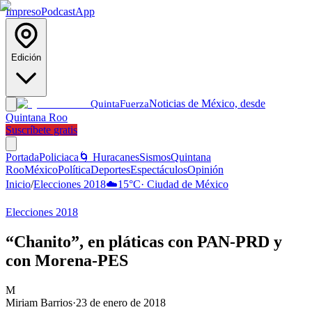
Impreso
Podcast
App
Edición
Noticias de México, desde
Quinta
Fuerza
Quintana Roo
Suscríbete gratis
Portada
Policiaca
🌀 Huracanes
Sismos
Quintana
Roo
México
Política
Deportes
Espectáculos
Opinión
Inicio
/
Elecciones 2018
☁️
15
°C
·
Ciudad de México
Elecciones 2018
“Chanito”, en pláticas con PAN-PRD y
con Morena-PES
M
Miriam Barrios
·
23 de enero de 2018