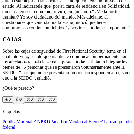
quién está mejor en las encuestas, sino quién tiene un proyecto de
estado. Al indicársele que, por su carta de residencia en Solidaridad,
quedaría en ese municipio, reviró, preguntando “¿Me la fuiste a
tramitar? Yo soy ciudadano del mundo. Más adelante, al
cuestionarse qué candidatura buscaría, indicó que tiene
compromisos con los municipios “y servirles a todos es importante”.
CAJAS
Sobre las cajas de seguridad de First National Security, tema en el
cual intervino, señaló que mantiene comunicación permanente con
los afectados y hasta la semana pasada todavía faltan reintegrar los
bienes de 45 personas que se presentaron voluntariamente ante la
SEIDO. “Los que no se presentaron no me corresponden a mí, sino
que a la SEIDO”, añadió.
¿Qué te pareció?
🔥
0
👍
0
😲
0
😢
0
😠
0
Etiquetas
Política
Morena
PAN
PRD
Panal
Por México al Frente
Alianza
diputado
federal