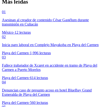
Más leídas
01
Asesinan al creador de contenido César Gastélum durante
transmisión en Culiacán
México
·
12
lecturas
02
Inicia paro laboral en Complejo Mayakoba en Playa del Carmen
Playa del Carmen
·
1,996
lecturas
03
Fallece trabajador de Xcaret en accidente en tramo de Playa del
Carmen a Puerto Morelos
Playa del Carmen
·
614
lecturas
04
Denuncian caso de presunto acoso en hotel BlueBay Grand
Esmeralda de Playa del Carmen
Playa del Carmen
·
560
lecturas
05