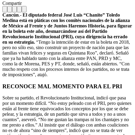
Compartir
Cancún
.-
El diputado federal José Luis “Chanito” Toledo
Medina está en pláticas con los comités nacionales de la alianza
de México al Frente y de Juntos Haremos Historia, para figurar
en la boleta este año, desmarcándose así del Partido
Revolucionario Institucional (PRI), cuya dirigencia ha errado
en su estrategia.
“Tengo la intención de estar en la boleta en 2018,
pero no sólo eso, sino construir un proyecto de nación para que las
familias vivan felices y seguras en Quintana Roo”, declaró. Señaló
que ya ha hablado tanto con la alianza entre PAN, PRD y MC,
como la de Morena, PES y PT, donde, señaló, están abiertos. “Con
mucho respeto con los procesos internos de los partidos, no se trata
de imposiciones”, atajó.
RECONOCE MAL MOMENTO PARA EL PRI
Sobre su partido, el Revolucionario Institucional, indicó que pasa
por un momento difícil. “No estoy peleado con el PRI, pero quienes
están al frente tiene equivocados los conceptos por los que se debe
pelear, y la estrategia, de un partido que sirva a todos y no a unos
cuantos”, aseveró. “No me gustan las trampas ni los chantajes y no
me presto a ellos.” Al insistir que el diálogo con ambas coaliciones
no es de ahora “sino de siempres”, indicó que no se trata de ver