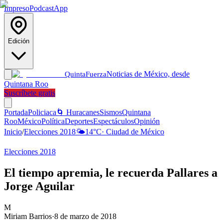
Impreso
Podcast
App
Edición
Noticias de México, desde
Quinta
Fuerza
Quintana Roo
Suscríbete gratis
Portada
Policiaca
🌀 Huracanes
Sismos
Quintana
Roo
México
Política
Deportes
Espectáculos
Opinión
Inicio
/
Elecciones 2018
🌤️
14
°C
·
Ciudad de México
Elecciones 2018
El tiempo apremia, le recuerda Pallares a
Jorge Aguilar
M
Miriam Barrios
·
8 de marzo de 2018