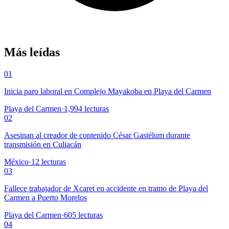
Más leídas
01
Inicia paro laboral en Complejo Mayakoba en Playa del Carmen
Playa del Carmen
·
1,994
lecturas
02
Asesinan al creador de contenido César Gastélum durante
transmisión en Culiacán
México
·
12
lecturas
03
Fallece trabajador de Xcaret en accidente en tramo de Playa del
Carmen a Puerto Morelos
Playa del Carmen
·
605
lecturas
04