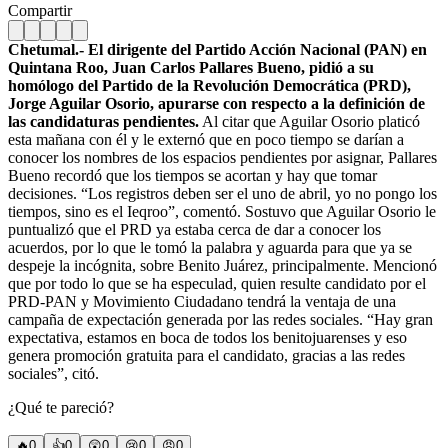
Compartir
Chetumal.- El dirigente del Partido Acción Nacional (PAN) en
Quintana Roo, Juan Carlos Pallares Bueno, pidió a su
homólogo del Partido de la Revolución Democrática (PRD),
Jorge Aguilar Osorio, apurarse con respecto a la definición de
las candidaturas pendientes.
Al citar que Aguilar Osorio platicó
esta mañana con él y le externó que en poco tiempo se darían a
conocer los nombres de los espacios pendientes por asignar, Pallares
Bueno recordó que los tiempos se acortan y hay que tomar
decisiones. “Los registros deben ser el uno de abril, yo no pongo los
tiempos, sino es el Ieqroo”, comentó. Sostuvo que Aguilar Osorio le
puntualizó que el PRD ya estaba cerca de dar a conocer los
acuerdos, por lo que le tomó la palabra y aguarda para que ya se
despeje la incógnita, sobre Benito Juárez, principalmente. Mencionó
que por todo lo que se ha especulad, quien resulte candidato por el
PRD-PAN y Movimiento Ciudadano tendrá la ventaja de una
campaña de expectación generada por las redes sociales. “Hay gran
expectativa, estamos en boca de todos los benitojuarenses y eso
genera promoción gratuita para el candidato, gracias a las redes
sociales”, citó.
¿Qué te pareció?
🔥
0
👍
0
😲
0
😢
0
😠
0