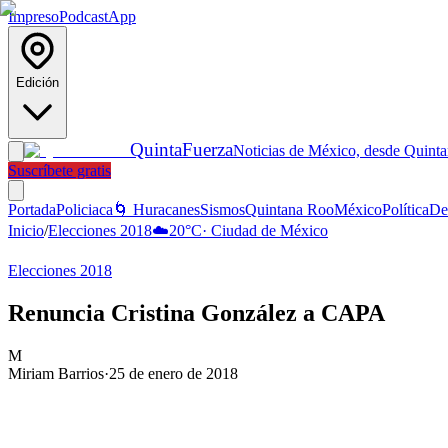
Impreso
Podcast
App
Edición
Quinta
Fuerza
Noticias de México, desde Quint
Suscríbete gratis
Portada
Policiaca
🌀 Huracanes
Sismos
Quintana Roo
México
Política
De
Inicio
/
Elecciones 2018
☁️
20
°C
·
Ciudad de México
Elecciones 2018
Renuncia Cristina González a CAPA
M
Miriam Barrios
·
25 de enero de 2018