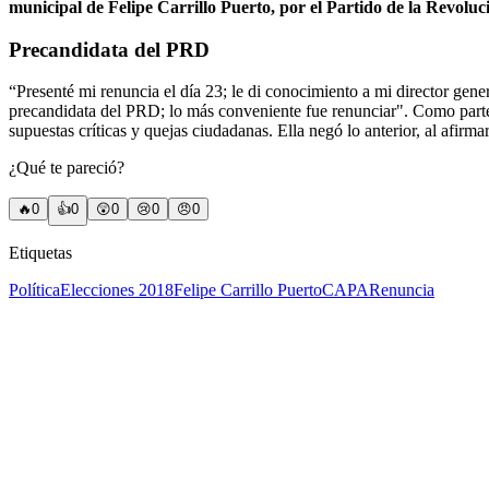
municipal de Felipe Carrillo Puerto, por el Partido de la Revol
Precandidata del PRD
“Presenté mi renuncia el día 23; le di conocimiento a mi director gene
precandidata del PRD; lo más conveniente fue renunciar". Como parte d
supuestas críticas y quejas ciudadanas. Ella negó lo anterior, al afir
¿Qué te pareció?
🔥
0
👍
0
😲
0
😢
0
😠
0
Etiquetas
Política
Elecciones 2018
Felipe Carrillo Puerto
CAPA
Renuncia