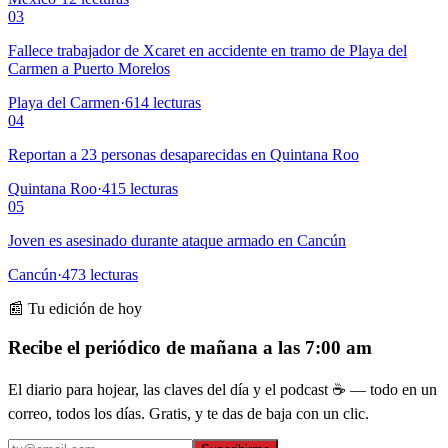
03
Fallece trabajador de Xcaret en accidente en tramo de Playa del
Carmen a Puerto Morelos
Playa del Carmen
·
614
lecturas
04
Reportan a 23 personas desaparecidas en Quintana Roo
Quintana Roo
·
415
lecturas
05
Joven es asesinado durante ataque armado en Cancún
Cancún
·
473
lecturas
📰 Tu edición de hoy
Recibe el periódico de mañana a las 7:00 am
El diario para hojear, las claves del día y el podcast ☕ — todo en un
correo, todos los días. Gratis, y te das de baja con un clic.