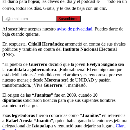
El diario para hojear, las claves del día y el podcast ☕ — todo en un
correo, todos los días. Gratis, y te das de baja con un clic.
Suscribirme
Al suscribirte aceptas nuestro
aviso de privacidad
. Puedes darte de
baja cuando quieras.
En respuesta,
Citlalli Hernández
arremetió en contra de sus rivales
políticos y también en contra del
Instituto Nacional Electoral
(INE)
.
“El pueblo de
Guerrero
decidió que la joven
Evelyn Salgado
sea
la
candidata
a
gobernadora
. ¡Enhorabuena! El enemigo aunque
está debilitado está coludido con el árbitro y es rencoroso, por eso
nuestro mensaje desde
Morena
será de UNIDAD y pasión
transformadora. ¡Viva
Guerrero
!”, manifestó.
El origen de las
“Juanitas”
fue en 2009, cuando
10
diputadas
solicitaron licencia para que sus suplentes hombres
asumieran el cargo.
Esas
legisladoras
fueron conocidas como
“Juanitas”
en referencia
a
Rafael Acosta “Juanito”
, quien había ganado la entonces jefatura
delegacional de
Iztapalapa
y renunció para dejarle su lugar a
Clara