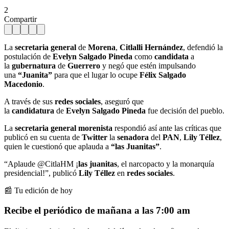
2
Compartir
La
secretaria general
de
Morena
,
Citlalli Hernández
, defendió la
postulación de
Evelyn Salgado Pineda
como
candidata
a
la
gubernatura
de
Guerrero
y negó que estén impulsando
una
“Juanita”
para que el lugar lo ocupe
Félix Salgado
Macedonio
.
A través de sus
redes sociales
, aseguró que
la
candidatura
de
Evelyn Salgado Pineda
fue decisión del pueblo.
La
secretaria general morenista
respondió así ante las críticas que
publicó en su cuenta de
Twitter
la
senadora
del
PAN
,
Lily Téllez
,
quien le cuestionó que aplauda a
“las Juanitas”
.
“Aplaude @CitlaHM ¡
las juanitas
, el narcopacto y la monarquía
presidencial!”, publicó
Lily Téllez
en
redes sociales
.
📰 Tu edición de hoy
Recibe el periódico de mañana a las 7:00 am