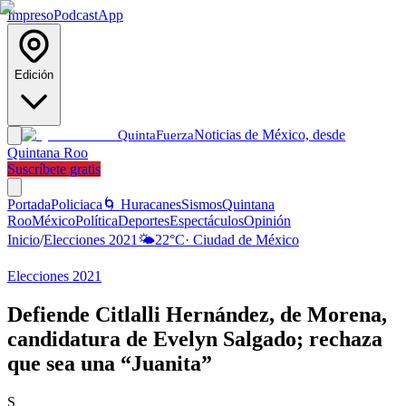
Impreso
Podcast
App
Edición
Noticias de México, desde
Quinta
Fuerza
Quintana Roo
Suscríbete gratis
Portada
Policiaca
🌀 Huracanes
Sismos
Quintana
Roo
México
Política
Deportes
Espectáculos
Opinión
Inicio
/
Elecciones 2021
🌤️
22
°C
·
Ciudad de México
Elecciones 2021
Defiende Citlalli Hernández, de Morena,
candidatura de Evelyn Salgado; rechaza
que sea una “Juanita”
S