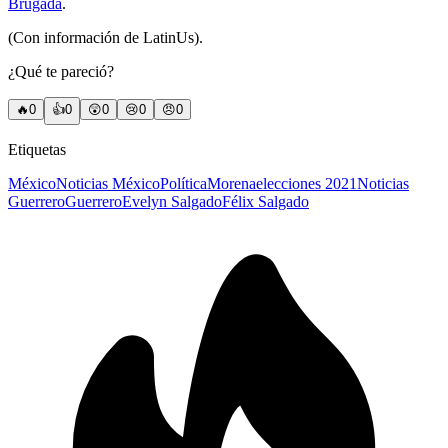
Brugada
.
(Con información de LatinUs).
¿Qué te pareció?
🔥
0
👍
0
😲
0
😢
0
😠
0
Etiquetas
México
Noticias México
Política
Morena
elecciones 2021
Noticias
Guerrero
Guerrero
Evelyn Salgado
Félix Salgado