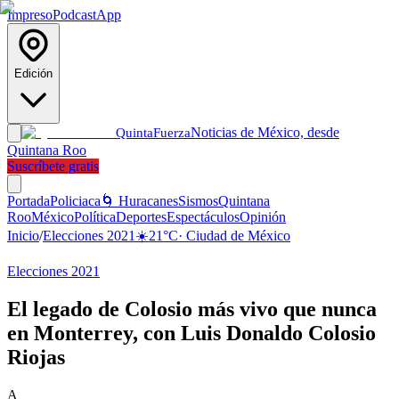
Impreso
Podcast
App
Edición
Noticias de México, desde
Quinta
Fuerza
Quintana Roo
Suscríbete gratis
Portada
Policiaca
🌀 Huracanes
Sismos
Quintana
Roo
México
Política
Deportes
Espectáculos
Opinión
Inicio
/
Elecciones 2021
☀️
21
°C
·
Ciudad de México
Elecciones 2021
El legado de Colosio más vivo que nunca
en Monterrey, con Luis Donaldo Colosio
Riojas
A