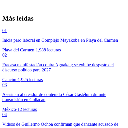
Más leídas
01
Inicia paro laboral en Complejo Mayakoba en Playa del Carmen
Playa del Carmen
·
1,988
lecturas
02
Fracasa manifestación contra Aguakan; se exhibe desgaste del
discurso político para 2027
Cancún
·
1,925
lecturas
03
Asesinan al creador de contenido César Gastélum durante
transmisión en Culiacán
México
·
12
lecturas
04
Videos de Guillermo Ochoa confirman que danzante acusado de