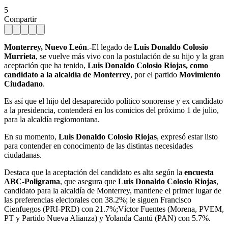
5
Compartir
Monterrey, Nuevo León
.-El legado de
Luis Donaldo Colosio
Murrieta
, se vuelve más vivo con la postulación de su hijo y la gran
aceptación que ha tenido,
Luis Donaldo Colosio Riojas, como
candidato a la alcaldía de Monterrey
, por el partido
Movimiento
Ciudadano
.
Es así que el hijo del desaparecido político sonorense y ex candidato
a la presidencia, contenderá en los comicios del próximo 1 de julio,
para la alcaldía regiomontana.
En su momento,
Luis Donaldo Colosio Riojas
, expresó estar listo
para contender en conocimento de las distintas necesidades
ciudadanas.
Destaca que la aceptación del candidato es alta según la
encuesta
ABC-Poligrama
, que asegura que
Luis Donaldo Colosio Riojas
,
candidato para la alcaldía de Monterrey, mantiene el primer lugar de
las preferencias electorales con 38.2%; le siguen Francisco
Cienfuegos (PRI-PRD) con 21.7%;Víctor Fuentes (Morena, PVEM,
PT y Partido Nueva Alianza) y Yolanda Cantú (PAN) con 5.7%.