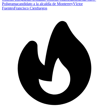
Poligrama
candidato a la alcaldía de Monterrey
Víctor
Fuentes
Francisco Cienfuegos