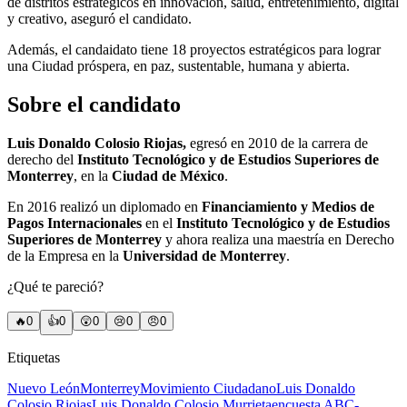
de distritos estratégicos en innovación, salud, entretenimiento, digital
y creativo, aseguró el candidato.
Además, el candaidato tiene 18 proyectos estratégicos para lograr
una Ciudad próspera, en paz, sustentable, humana y abierta.
Sobre el candidato
Luis Donaldo Colosio Riojas,
egresó en 2010 de la carrera de
derecho del
Instituto Tecnológico y de Estudios Superiores de
Monterrey
, en la
Ciudad de México
.
En 2016 realizó un diplomado en
Financiamiento y Medios de
Pagos Internacionales
en el
Instituto Tecnológico y de Estudios
Superiores de Monterrey
y ahora realiza una maestría en Derecho
de la Empresa en la
Universidad de Monterrey
.
¿Qué te pareció?
🔥
0
👍
0
😲
0
😢
0
😠
0
Etiquetas
Nuevo León
Monterrey
Movimiento Ciudadano
Luis Donaldo
Colosio Riojas
Luis Donaldo Colosio Murrieta
encuesta ABC-