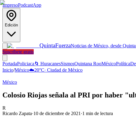
Impreso
Podcast
App
Edición
Quinta
Fuerza
Noticias de México, desde Quint
Suscríbete gratis
Portada
Policiaca
🌀 Huracanes
Sismos
Quintana Roo
México
Política
De
Inicio
/
México
☁️
20
°C
·
Ciudad de México
México
Colosio Riojas señala al PRI por haber "u
R
Ricardo Zapata
·
10 de diciembre de 2021
·
1
min de lectura