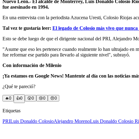
Nuevo León.- El alcalde de Monterrey, Luis Donaldo Colosio Rioj
fue asesinado en 1994.
En una entrevista con la periodista Azucena Uresti, Colosio Riojas acu
Tal vez te gustaría leer:
El legado de Colosio más vivo que nunca
Esto se debe luego de que el dirigente nacional del PRI, Alejandro M
"Asume que eso les pertenece cuando realmente lo han ultrajado en mu
fue reformar ese partido para llevarlo al siguiente nivel", subrayó.
Con información de Milenio
¡Ya estamos en Google News! Mantente al día con las noticias má
¿Qué te pareció?
🔥
0
👍
0
😲
0
😢
0
😠
0
Etiquetas
PRI
Luis Donaldo Colosio
Alejandro Moreno
Luis Donaldo Colosio Ri