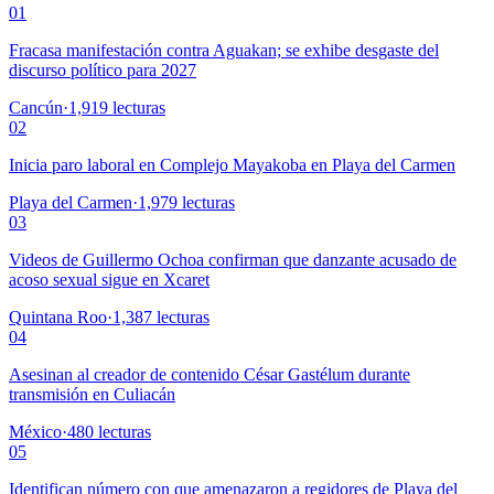
01
Fracasa manifestación contra Aguakan; se exhibe desgaste del
discurso político para 2027
Cancún
·
1,919
lecturas
02
Inicia paro laboral en Complejo Mayakoba en Playa del Carmen
Playa del Carmen
·
1,979
lecturas
03
Videos de Guillermo Ochoa confirman que danzante acusado de
acoso sexual sigue en Xcaret
Quintana Roo
·
1,387
lecturas
04
Asesinan al creador de contenido César Gastélum durante
transmisión en Culiacán
México
·
480
lecturas
05
Identifican número con que amenazaron a regidores de Playa del