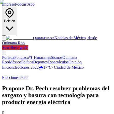
Impreso
Podcast
App
Edición
Noticias de México, desde
Quinta
Fuerza
Quintana Roo
Suscríbete gratis
Portada
Policiaca
🌀 Huracanes
Sismos
Quintana
Roo
México
Política
Deportes
Espectáculos
Opinión
Inicio
/
Elecciones 2022
🌧️
17
°C
·
Ciudad de México
Elecciones 2022
Propone Dr. Pech resolver problemas del
sargazo y basura con tecnología para
producir energía eléctrica
R