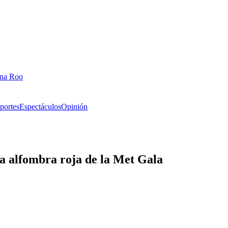
ana Roo
portes
Espectáculos
Opinión
la alfombra roja de la Met Gala