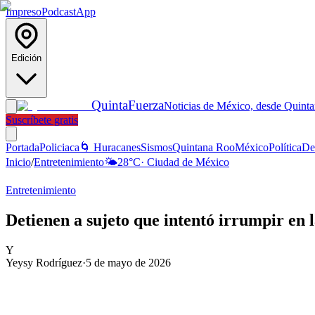
Impreso
Podcast
App
Edición
Quinta
Fuerza
Noticias de México, desde Quint
Suscríbete gratis
Portada
Policiaca
🌀 Huracanes
Sismos
Quintana Roo
México
Política
De
Inicio
/
Entretenimiento
🌤️
28
°C
·
Ciudad de México
Entretenimiento
Detienen a sujeto que intentó irrumpir en 
Y
Yeysy Rodríguez
·
5 de mayo de 2026