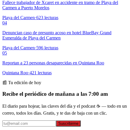
Fallece trabajador de Xcaret en accidente en tramo de Playa del
Carmen a Puerto Morelos
Playa del Carmen
·
623
lecturas
04
Denuncian caso de presunto acoso en hotel BlueBay Grand
Esmeralda de Playa del Carmen
Playa del Carmen
·
596
lecturas
05
Reportan a 23 personas desaparecidas en Quintana Roo
Quintana Roo
·
421
lecturas
📰 Tu edición de hoy
Recibe el periódico de mañana a las 7:00 am
El diario para hojear, las claves del día y el podcast ☕ — todo en un
correo, todos los días. Gratis, y te das de baja con un clic.
Suscribirme