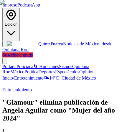
Impreso
Podcast
App
Edición
Noticias de México, desde
Quinta
Fuerza
Quintana Roo
Suscríbete gratis
Portada
Policiaca
🌀 Huracanes
Sismos
Quintana
Roo
México
Política
Deportes
Espectáculos
Opinión
Inicio
/
Entretenimiento
🌤️
14
°C
·
Ciudad de México
Entretenimiento
"Glamour" elimina publicación de
Ángela Aguilar como "Mujer del año
2024"
J