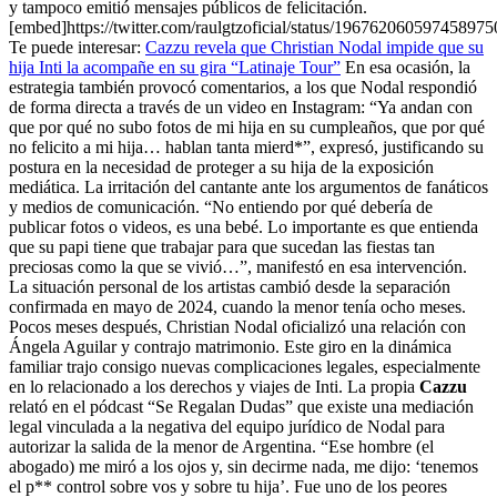
y tampoco emitió mensajes públicos de felicitación.
[embed]https://twitter.com/raulgtzoficial/status/19676206059745897
Te puede interesar:
Cazzu revela que Christian Nodal impide que su
hija Inti la acompañe en su gira “Latinaje Tour”
En esa ocasión, la
estrategia también provocó comentarios, a los que Nodal respondió
de forma directa a través de un video en Instagram: “Ya andan con
que por qué no subo fotos de mi hija en su cumpleaños, que por qué
no felicito a mi hija… hablan tanta mierd*”, expresó, justificando su
postura en la necesidad de proteger a su hija de la exposición
mediática. La irritación del cantante ante los argumentos de fanáticos
y medios de comunicación. “No entiendo por qué debería de
publicar fotos o videos, es una bebé. Lo importante es que entienda
que su papi tiene que trabajar para que sucedan las fiestas tan
preciosas como la que se vivió…”, manifestó en esa intervención.
La situación personal de los artistas cambió desde la separación
confirmada en mayo de 2024, cuando la menor tenía ocho meses.
Pocos meses después, Christian Nodal oficializó una relación con
Ángela Aguilar y contrajo matrimonio. Este giro en la dinámica
familiar trajo consigo nuevas complicaciones legales, especialmente
en lo relacionado a los derechos y viajes de Inti. La propia
Cazzu
relató en el pódcast “Se Regalan Dudas” que existe una mediación
legal vinculada a la negativa del equipo jurídico de Nodal para
autorizar la salida de la menor de Argentina. “Ese hombre (el
abogado) me miró a los ojos y, sin decirme nada, me dijo: ‘tenemos
el p** control sobre vos y sobre tu hija’. Fue uno de los peores