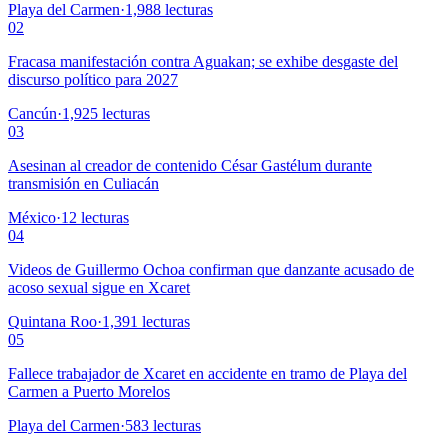
Playa del Carmen
·
1,988
lecturas
02
Fracasa manifestación contra Aguakan; se exhibe desgaste del
discurso político para 2027
Cancún
·
1,925
lecturas
03
Asesinan al creador de contenido César Gastélum durante
transmisión en Culiacán
México
·
12
lecturas
04
Videos de Guillermo Ochoa confirman que danzante acusado de
acoso sexual sigue en Xcaret
Quintana Roo
·
1,391
lecturas
05
Fallece trabajador de Xcaret en accidente en tramo de Playa del
Carmen a Puerto Morelos
Playa del Carmen
·
583
lecturas