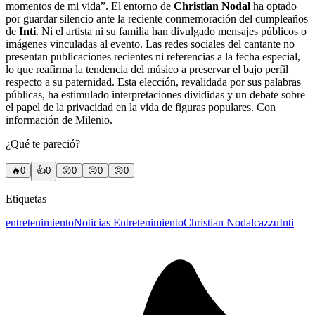
momentos de mi vida”. El entorno de
Christian Nodal
ha optado
por guardar silencio ante la reciente conmemoración del cumpleaños
de
Inti
. Ni el artista ni su familia han divulgado mensajes públicos o
imágenes vinculadas al evento. Las redes sociales del cantante no
presentan publicaciones recientes ni referencias a la fecha especial,
lo que reafirma la tendencia del músico a preservar el bajo perfil
respecto a su paternidad. Esta elección, revalidada por sus palabras
públicas, ha estimulado interpretaciones divididas y un debate sobre
el papel de la privacidad en la vida de figuras populares. Con
información de Milenio.
¿Qué te pareció?
🔥
0
👍
0
😲
0
😢
0
😠
0
Etiquetas
entretenimiento
Noticias Entretenimiento
Christian Nodal
cazzu
Inti