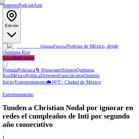
Impreso
Podcast
App
Edición
Noticias de México, desde
Quinta
Fuerza
Quintana Roo
Suscríbete gratis
Portada
Policiaca
🌀 Huracanes
Sismos
Quintana
Roo
México
Política
Deportes
Espectáculos
Opinión
Inicio
/
Entretenimiento
🌦️
16
°C
·
Ciudad de México
Entretenimiento
Tunden a Christian Nodal por ignorar en
redes el cumpleaños de Inti por segundo
año consecutivo
J