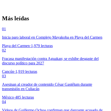
Más leídas
01
Inicia paro laboral en Complejo Mayakoba en Playa del Carmen
Playa del Carmen
·
1,979
lecturas
02
Fracasa manifestación contra Aguakan; se exhibe desgaste del
discurso político para 2027
Cancún
·
1,919
lecturas
03
Asesinan al creador de contenido César Gastélum durante
transmisión en Culiacán
México
·
485
lecturas
04
Videos de Guillermo Ochoa confirman que danzante acusado de