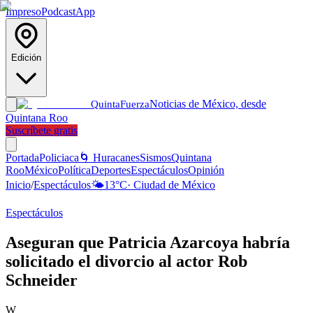
Impreso
Podcast
App
Edición
Noticias de México, desde
Quinta
Fuerza
Quintana Roo
Suscríbete gratis
Portada
Policiaca
🌀 Huracanes
Sismos
Quintana
Roo
México
Política
Deportes
Espectáculos
Opinión
Inicio
/
Espectáculos
🌤️
13
°C
·
Ciudad de México
Espectáculos
Aseguran que Patricia Azarcoya habría
solicitado el divorcio al actor Rob
Schneider
W