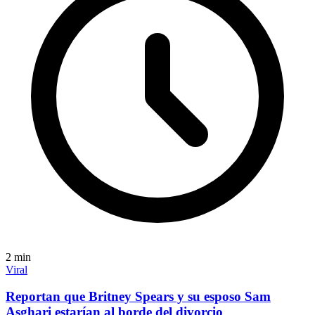
2
min
Viral
Reportan que Britney Spears y su esposo Sam
Asghari estarían al borde del divorcio