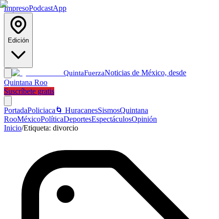
Impreso
Podcast
App
Edición
Noticias de México, desde
Quinta
Fuerza
Quintana Roo
Suscríbete gratis
Portada
Policiaca
🌀 Huracanes
Sismos
Quintana
Roo
México
Política
Deportes
Espectáculos
Opinión
Inicio
/
Etiqueta:
divorcio