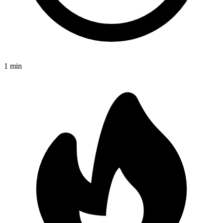
1
min