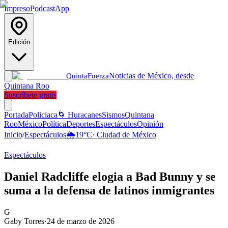
Impreso
Podcast
App
Edición
Noticias de México, desde
Quinta
Fuerza
Quintana Roo
Suscríbete gratis
Portada
Policiaca
🌀 Huracanes
Sismos
Quintana
Roo
México
Política
Deportes
Espectáculos
Opinión
Inicio
/
Espectáculos
🌦️
19
°C
·
Ciudad de México
Espectáculos
Daniel Radcliffe elogia a Bad Bunny y se
suma a la defensa de latinos inmigrantes
G
Gaby Torres
·
24 de marzo de 2026