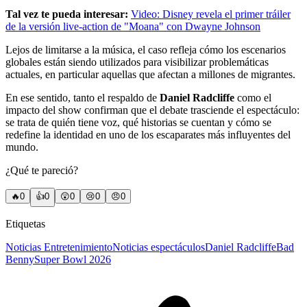
Tal vez te pueda interesar:
Video: Disney revela el primer tráiler
de la versión live-action de "Moana" con Dwayne Johnson
Lejos de limitarse a la música, el caso refleja cómo los escenarios
globales están siendo utilizados para visibilizar problemáticas
actuales, en particular aquellas que afectan a millones de migrantes.
En ese sentido, tanto el respaldo de
Daniel Radcliffe
como el
impacto del show confirman que el debate trasciende el espectáculo:
se trata de quién tiene voz, qué historias se cuentan y cómo se
redefine la identidad en uno de los escaparates más influyentes del
mundo.
¿Qué te pareció?
🔥
0
👍
0
😲
0
😢
0
😠
0
Etiquetas
Noticias Entretenimiento
Noticias espectáculos
Daniel Radcliffe
Bad
Benny
Super Bowl 2026