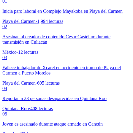
01
Inicia paro laboral en Complejo Mayakoba en Playa del Carmen
Playa del Carmen
·
1,994
lecturas
02
Asesinan al creador de contenido César Gastélum durante
transmisión en Culiacán
México
·
12
lecturas
03
Fallece trabajador de Xcaret en accidente en tramo de Playa del
Carmen a Puerto Morelos
Playa del Carmen
·
605
lecturas
04
Reportan a 23 personas desaparecidas en Quintana Roo
Quintana Roo
·
408
lecturas
05
Joven es asesinado durante ataque armado en Cancún