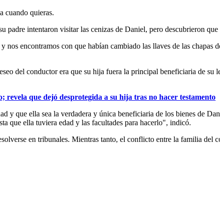
ja cuando quieras.
u padre intentaron visitar las cenizas de Daniel, pero descubrieron que 
 y nos encontramos con que habían cambiado las llaves de las chapas de
eo del conductor era que su hija fuera la principal beneficiaria de su 
; revela que dejó desprotegida a su hija tras no hacer testamento
 y que ella sea la verdadera y única beneficiaria de los bienes de Dani
 que ella tuviera edad y las facultades para hacerlo", indicó.
solverse en tribunales. Mientras tanto, el conflicto entre la familia de