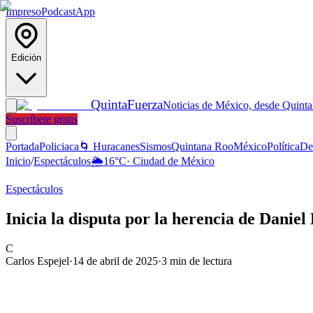
Impreso
Podcast
App
Edición
Quinta
Fuerza
Noticias de México, desde Quint
Suscríbete gratis
Portada
Policiaca
🌀 Huracanes
Sismos
Quintana Roo
México
Política
De
Inicio
/
Espectáculos
🌦️
16
°C
·
Ciudad de México
Espectáculos
Inicia la disputa por la herencia de Daniel
C
Carlos Espejel
·
14 de abril de 2025
·
3
min de lectura