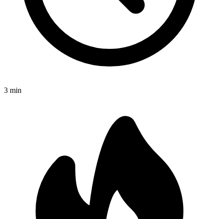
3
min