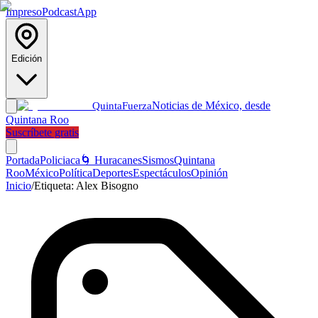
Impreso
Podcast
App
Edición
Noticias de México, desde
Quinta
Fuerza
Quintana Roo
Suscríbete gratis
Portada
Policiaca
🌀 Huracanes
Sismos
Quintana
Roo
México
Política
Deportes
Espectáculos
Opinión
Inicio
/
Etiqueta:
Alex Bisogno