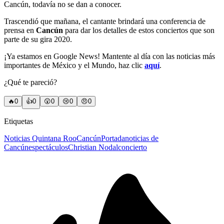
Cancún, todavía no se dan a conocer.
Trascendió que mañana, el cantante brindará una conferencia de
prensa en
Cancún
para dar los detalles de estos conciertos que son
parte de su gira 2020.
¡Ya estamos en Google News! Mantente al día con las noticias más
importantes de México y el Mundo, haz clic
aquí
.
¿Qué te pareció?
🔥
0
👍
0
😲
0
😢
0
😠
0
Etiquetas
Noticias Quintana Roo
Cancún
Portada
noticias de
Cancún
espectáculos
Christian Nodal
concierto