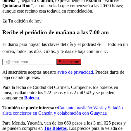
botella"
, llegará a
Cancún
, expresamente al
Estadio "Andrés
Quintana Roo"
, en una velada que comenzará a las 20:00 horas;
aunque este recinto está todavía en remodelación.
📰 Tu edición de hoy
Recibe el periódico de mañana a las 7:00 am
El diario para hojear, las claves del día y el podcast ☕ — todo en un
correo, todos los días. Gratis, y te das de baja con un clic.
Suscribirme
Al suscribirte aceptas nuestro
aviso de privacidad
. Puedes darte de
baja cuando quieras.
Para la fecha de Ciudad del Carmen, Campeche, los boletos en
línea, oscilan entre los 522 pesos y los 2 mil 943 y se pueden
comprar en
Boletea
.
También te puede interesar:
Cantante brasileño Wesley Safadão
alista conciertos en Cancún y colaboración con Guaynaa
Para Mérida, Yucatán, van de los 660 pesos a los 3 mil 025 pesos y
se pueden comprar en
Tus Boletos
. Los precios para la velada de