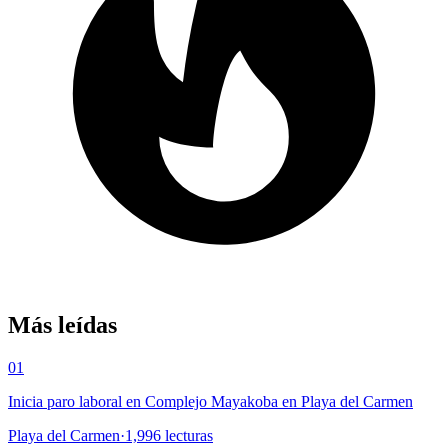
Más leídas
01
Inicia paro laboral en Complejo Mayakoba en Playa del Carmen
Playa del Carmen
·
1,996
lecturas