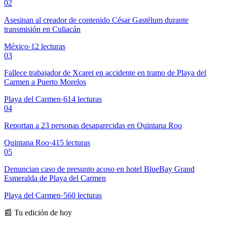
02
Asesinan al creador de contenido César Gastélum durante
transmisión en Culiacán
México
·
12
lecturas
03
Fallece trabajador de Xcaret en accidente en tramo de Playa del
Carmen a Puerto Morelos
Playa del Carmen
·
614
lecturas
04
Reportan a 23 personas desaparecidas en Quintana Roo
Quintana Roo
·
415
lecturas
05
Denuncian caso de presunto acoso en hotel BlueBay Grand
Esmeralda de Playa del Carmen
Playa del Carmen
·
560
lecturas
📰 Tu edición de hoy