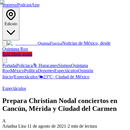
Impreso
Podcast
App
Edición
Noticias de México, desde
Quinta
Fuerza
Quintana Roo
Suscríbete gratis
Portada
Policiaca
🌀 Huracanes
Sismos
Quintana
Roo
México
Política
Deportes
Espectáculos
Opinión
Inicio
/
Espectáculos
🌤️
23
°C
·
Ciudad de México
Espectáculos
Prepara Christian Nodal conciertos en
Cancún, Mérida y Ciudad del Carmen
A
Ariadna Lira
·
11 de agosto de 2021
·
2
min de lectura