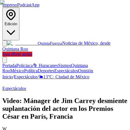
Impreso
Podcast
App
Edición
Noticias de México, desde
Quinta
Fuerza
Quintana Roo
Suscríbete gratis
Portada
Policiaca
🌀 Huracanes
Sismos
Quintana
Roo
México
Política
Deportes
Espectáculos
Opinión
Inicio
/
Espectáculos
🌤️
13
°C
·
Ciudad de México
Espectáculos
Video: Mánager de Jim Carrey desmiente
suplantación del actor en los Premios
César en París, Francia
W