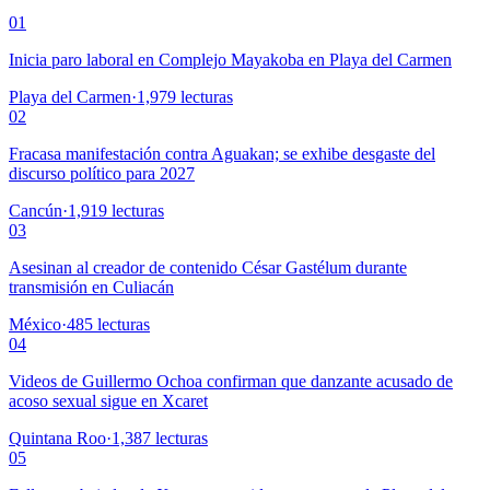
01
Inicia paro laboral en Complejo Mayakoba en Playa del Carmen
Playa del Carmen
·
1,979
lecturas
02
Fracasa manifestación contra Aguakan; se exhibe desgaste del
discurso político para 2027
Cancún
·
1,919
lecturas
03
Asesinan al creador de contenido César Gastélum durante
transmisión en Culiacán
México
·
485
lecturas
04
Videos de Guillermo Ochoa confirman que danzante acusado de
acoso sexual sigue en Xcaret
Quintana Roo
·
1,387
lecturas
05