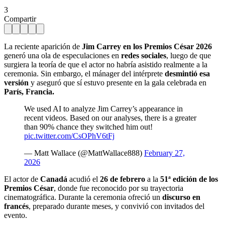
3
Compartir
La reciente aparición de
Jim Carrey en los Premios César 2026
generó una ola de especulaciones en
redes sociales
, luego de que
surgiera la teoría de que el actor no habría asistido realmente a la
ceremonia. Sin embargo, el mánager del intérprete
desmintió esa
versión
y aseguró que sí estuvo presente en la gala celebrada en
París, Francia.
We used AI to analyze Jim Carrey’s appearance in
recent videos. Based on our analyses, there is a greater
than 90% chance they switched him out!
pic.twitter.com/CsOPhV6tFj
— Matt Wallace (@MattWallace888)
February 27,
2026
El actor de
Canadá
acudió el
26 de febrero
a la
51ª edición de los
Premios César
, donde fue reconocido por su trayectoria
cinematográfica. Durante la ceremonia ofreció un
discurso en
francés
, preparado durante meses, y convivió con invitados del
evento.