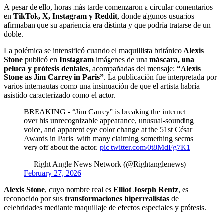
A pesar de ello, horas más tarde comenzaron a circular comentarios
en
TikTok, X, Instagram y Reddit
, donde algunos usuarios
afirmaban que su apariencia era distinta y que podría tratarse de un
doble.
La polémica se intensificó cuando el maquillista británico
Alexis
Stone
publicó en
Instagram
imágenes de una
máscara, una
peluca y prótesis dentales
, acompañadas del mensaje:
“Alexis
Stone as Jim Carrey in Paris”
. La publicación fue interpretada por
varios internautas como una insinuación de que el artista habría
asistido caracterizado como el actor.
BREAKING - “Jim Carrey” is breaking the internet
over his unrecognizable appearance, unusual-sounding
voice, and apparent eye color change at the 51st César
Awards in Paris, with many claiming something seems
very off about the actor.
pic.twitter.com/0t8MdFg7K1
— Right Angle News Network (@Rightanglenews)
February 27, 2026
Alexis Stone
, cuyo nombre real es
Elliot Joseph Rentz
, es
reconocido por sus
transformaciones hiperrealistas
de
celebridades mediante maquillaje de efectos especiales y prótesis.