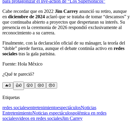
para protagonizar el live-action de “Los Supersónicos”
Cabe recordar que en 2022
Jim Carrey
anunció su retiro, aunque
en
diciembre de 2024
aclaró que se trataba de tomar “descansos” y
que continuaba abierto a proyectos que despertaran su interés. Su
presencia en la ceremonia de 2026 respondió exclusivamente al
reconocimiento a su carrera.
Finalmente, con la declaración oficial de su mánager, la teoría del
“doble” pierde fuerza, aunque el debate continúa activo en
redes
sociales
tras la gala parisina.
Fuente: Hola México
¿Qué te pareció?
🔥
0
👍
0
😲
0
😢
0
😠
0
Etiquetas
redes sociales
entretenimiento
espectáculos
Noticias
Entretenimiento
Noticias espectáculos
polémica en redes
sociales
videos en redes sociales
Jim Carrey