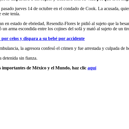
o el pasado jueves 14 de octubre en el condado de Cook. La acusada, qui
 este tenía.
an en estado de ebriedad, Resendiz-Flores le pidió al sujeto que la besar
mó un arma escondida entre los cojines del sofá y mató al sujeto de un tir
 por celos y dispara a su bebé por accidente
mbulancia, la agresora confesó el crimen y fue arrestada y culpada de 
 detenida sin fianza.
s importantes de México y el Mundo, haz clic
aquí