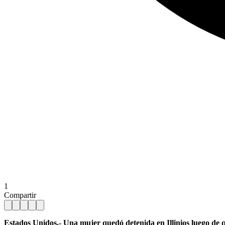
1
Compartir
Estados Unidos.- Una mujer quedó detenida en Illinios luego de q