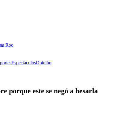
ana Roo
portes
Espectáculos
Opinión
re porque este se negó a besarla