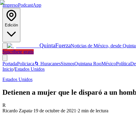
Impreso
Podcast
App
Edición
Quinta
Fuerza
Noticias de México, desde Quint
Suscríbete gratis
Portada
Policiaca
🌀 Huracanes
Sismos
Quintana Roo
México
Política
De
Inicio
/
Estados Unidos
Estados Unidos
Detienen a mujer que le disparó a un homb
R
Ricardo Zapata
·
19 de octubre de 2021
·
2
min de lectura