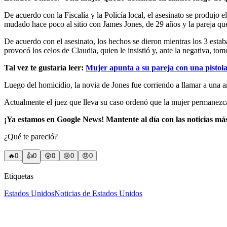
De acuerdo con la Fiscalía y la Policía local, el asesinato se produj
mudado hace poco al sitio con James Jones, de 29 años y la pareja que
De acuerdo con el asesinato, los hechos se dieron mientras los 3 estab
provocó los celos de Claudia, quien le insistió y, ante la negativa, to
Tal vez te gustaría leer:
Mujer apunta a su pareja con una pistola
Luego del homicidio, la novia de Jones fue corriendo a llamar a una a
Actualmente el juez que lleva su caso ordenó que la mujer permanezca
¡Ya estamos en Google News! Mantente al día con las noticias má
¿Qué te pareció?
🔥
0
👍
0
😲
0
😢
0
😠
0
Etiquetas
Estados Unidos
Noticias de Estados Unidos