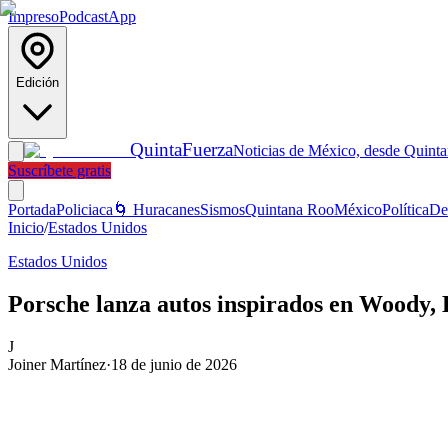
Impreso
Podcast
App
Edición
Quinta
Fuerza
Noticias de México, desde Quint
Suscríbete gratis
Portada
Policiaca
🌀 Huracanes
Sismos
Quintana Roo
México
Política
De
Inicio
/
Estados Unidos
Estados Unidos
Porsche lanza autos inspirados en Woody, 
J
Joiner Martínez
·
18 de junio de 2026