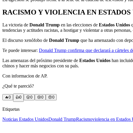
RACISMO Y VIOLENCIA EN ESTADOS
La victoria de
Donald Trump
en las elecciones de
Estados Unidos
q
tendencias y actitudes racistas, a hostigar y violentar a otras personas
El discurso xenófobo de
Donald Trump
que ha amenazado con depor
Te puede interesar:
Donald Trump confirma que declarará a cárteles de
Las amenazas del próximo presidente de
Estados Unidos
han incluid
chinos y hacer más negocios con su país.
Con informacion de AP.
¿Qué te pareció?
🔥
0
👍
0
😲
0
😢
0
😠
0
Etiquetas
Noticias Estados Unidos
Donald Trump
Racismo
violencia en Estados