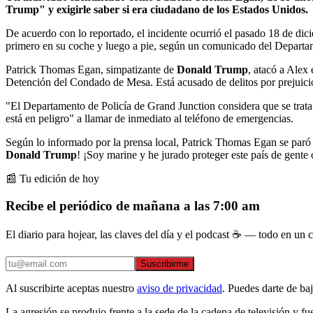
Trump" y exigirle saber si era ciudadano de los Estados Unidos.
De acuerdo con lo reportado, el incidente ocurrió el pasado 18 de dic
primero en su coche y luego a pie, según un comunicado del Departa
Patrick Thomas Egan, simpatizante de
Donald Trump
, atacó a Alex 
Detención del Condado de Mesa. Está acusado de delitos por prejuicio
"El Departamento de Policía de Grand Junction considera que se trata 
está en peligro" a llamar de inmediato al teléfono de emergencias.
Según lo informado por la prensa local, Patrick Thomas Egan se paró 
Donald Trump
! ¡Soy marine y he jurado proteger este país de gente
📰 Tu edición de hoy
Recibe el periódico de mañana a las 7:00 am
El diario para hojear, las claves del día y el podcast ☕ — todo en un co
Suscribirme
Al suscribirte aceptas nuestro
aviso de privacidad
. Puedes darte de ba
La agresión se produjo frente a la sede de la cadena de televisión y fu