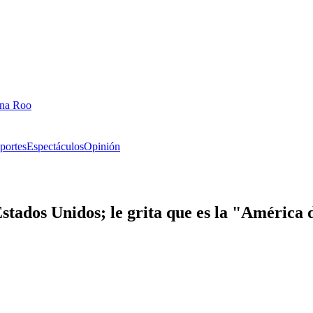
ana Roo
portes
Espectáculos
Opinión
 Estados Unidos; le grita que es la "Améric