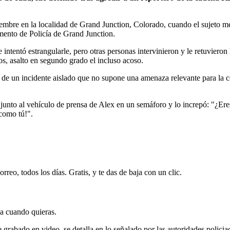
iembre en la localidad de Grand Junction, Colorado, cuando el sujeto m
mento de Policía de Grand Junction.
e intentó estrangularle, pero otras personas intervinieron y le retuviero
s, asalto en segundo grado el incluso acoso.
de un incidente aislado que no supone una amenaza relevante para la co
junto al vehículo de prensa de Alex en un semáforo y lo increpó: "¿Ere
 como tú!".
rreo, todos los días. Gratis, y te das de baja con un clic.
ja cuando quieras.
e grabado en video, se detalla en lo señalado por las autoridades policia