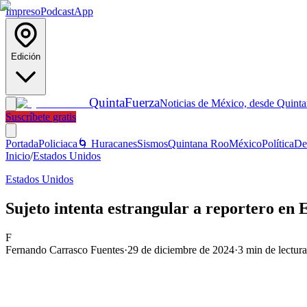
Impreso
Podcast
App
Edición
Quinta
Fuerza
Noticias de México, desde Quint
Suscríbete gratis
Portada
Policiaca
🌀 Huracanes
Sismos
Quintana Roo
México
Política
De
Inicio
/
Estados Unidos
Estados Unidos
Sujeto intenta estrangular a reportero en
F
Fernando Carrasco Fuentes
·
29 de diciembre de 2024
·
3
min de lectura