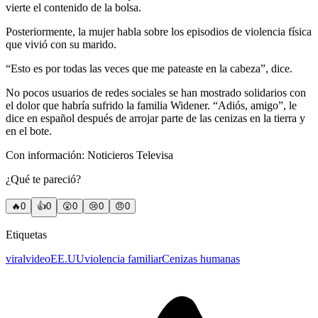
vierte el contenido de la bolsa.
Posteriormente, la mujer habla sobre los episodios de violencia física
que vivió con su marido.
“Esto es por todas las veces que me pateaste en la cabeza”, dice.
No pocos usuarios de redes sociales se han mostrado solidarios con
el dolor que habría sufrido la familia Widener. “Adiós, amigo”, le
dice en español después de arrojar parte de las cenizas en la tierra y
en el bote.
Con información: Noticieros Televisa
¿Qué te pareció?
🔥
0
👍
0
😲
0
😢
0
😠
0
Etiquetas
viral
video
EE.UU
violencia familiar
Cenizas humanas