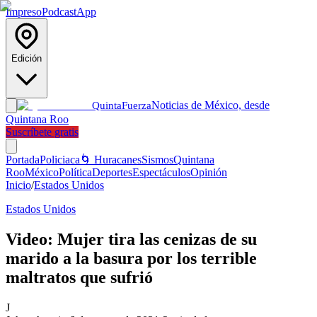
Impreso
Podcast
App
Edición
Noticias de México, desde
Quinta
Fuerza
Quintana Roo
Suscríbete gratis
Portada
Policiaca
🌀 Huracanes
Sismos
Quintana
Roo
México
Política
Deportes
Espectáculos
Opinión
Inicio
/
Estados Unidos
Estados Unidos
Video: Mujer tira las cenizas de su
marido a la basura por los terrible
maltratos que sufrió
J