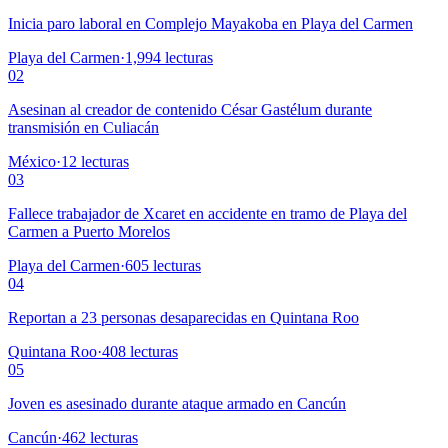
Inicia paro laboral en Complejo Mayakoba en Playa del Carmen
Playa del Carmen
·
1,994
lecturas
02
Asesinan al creador de contenido César Gastélum durante
transmisión en Culiacán
México
·
12
lecturas
03
Fallece trabajador de Xcaret en accidente en tramo de Playa del
Carmen a Puerto Morelos
Playa del Carmen
·
605
lecturas
04
Reportan a 23 personas desaparecidas en Quintana Roo
Quintana Roo
·
408
lecturas
05
Joven es asesinado durante ataque armado en Cancún
Cancún
·
462
lecturas