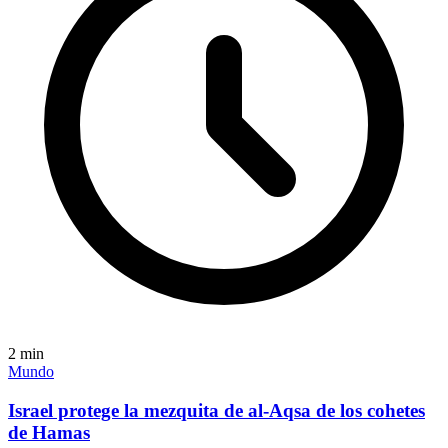
2
min
Mundo
Israel protege la mezquita de al-Aqsa de los cohetes
de Hamas