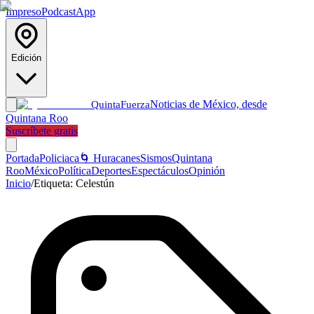
Impreso
Podcast
App
Edición
Noticias de México, desde
Quinta
Fuerza
Quintana Roo
Suscríbete gratis
Portada
Policiaca
🌀 Huracanes
Sismos
Quintana
Roo
México
Política
Deportes
Espectáculos
Opinión
Inicio
/
Etiqueta:
Celestún