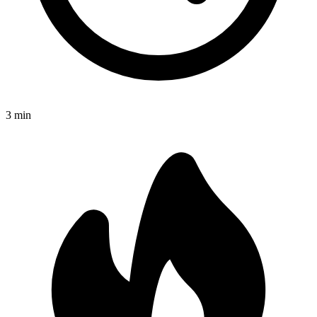
3
min