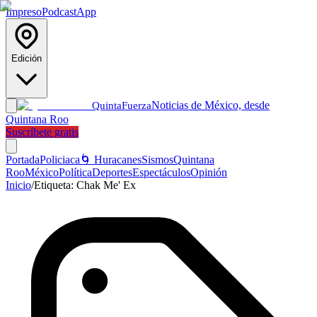
Impreso
Podcast
App
Edición
Noticias de México, desde
Quinta
Fuerza
Quintana Roo
Suscríbete gratis
Portada
Policiaca
🌀 Huracanes
Sismos
Quintana
Roo
México
Política
Deportes
Espectáculos
Opinión
Inicio
/
Etiqueta:
Chak Me' Ex