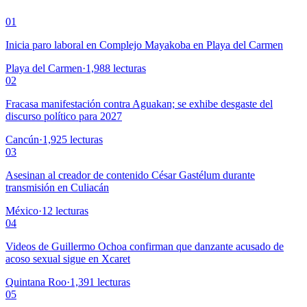
01
Inicia paro laboral en Complejo Mayakoba en Playa del Carmen
Playa del Carmen
·
1,988
lecturas
02
Fracasa manifestación contra Aguakan; se exhibe desgaste del
discurso político para 2027
Cancún
·
1,925
lecturas
03
Asesinan al creador de contenido César Gastélum durante
transmisión en Culiacán
México
·
12
lecturas
04
Videos de Guillermo Ochoa confirman que danzante acusado de
acoso sexual sigue en Xcaret
Quintana Roo
·
1,391
lecturas
05