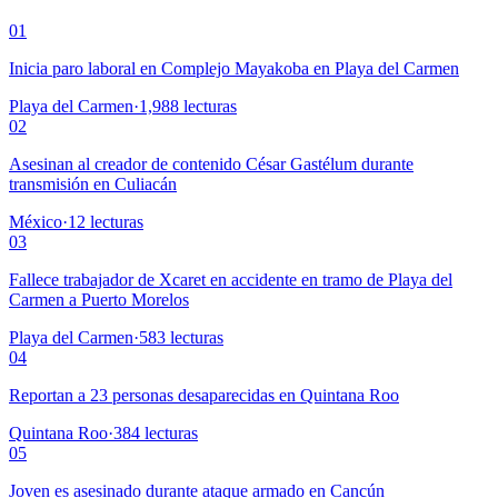
01
Inicia paro laboral en Complejo Mayakoba en Playa del Carmen
Playa del Carmen
·
1,988
lecturas
02
Asesinan al creador de contenido César Gastélum durante
transmisión en Culiacán
México
·
12
lecturas
03
Fallece trabajador de Xcaret en accidente en tramo de Playa del
Carmen a Puerto Morelos
Playa del Carmen
·
583
lecturas
04
Reportan a 23 personas desaparecidas en Quintana Roo
Quintana Roo
·
384
lecturas
05
Joven es asesinado durante ataque armado en Cancún