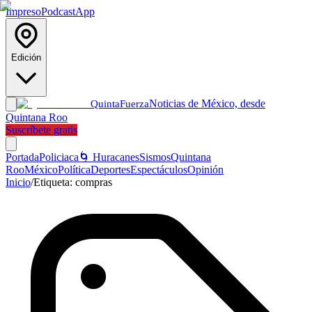
Impreso
Podcast
App
Edición
Noticias de México, desde
Quinta
Fuerza
Quintana Roo
Suscríbete gratis
Portada
Policiaca
🌀 Huracanes
Sismos
Quintana
Roo
México
Política
Deportes
Espectáculos
Opinión
Inicio
/
Etiqueta:
compras