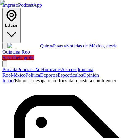
Impreso
Podcast
App
Edición
Noticias de México, desde
Quinta
Fuerza
Quintana Roo
Suscríbete gratis
Portada
Policiaca
🌀 Huracanes
Sismos
Quintana
Roo
México
Política
Deportes
Espectáculos
Opinión
Inicio
/
Etiqueta:
desaparición forzada repostera e influencer