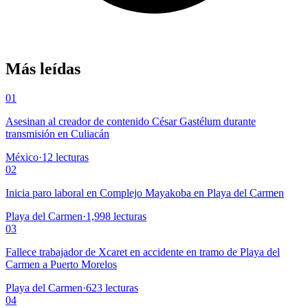
Más leídas
01
Asesinan al creador de contenido César Gastélum durante
transmisión en Culiacán
México
·
12
lecturas
02
Inicia paro laboral en Complejo Mayakoba en Playa del Carmen
Playa del Carmen
·
1,998
lecturas
03
Fallece trabajador de Xcaret en accidente en tramo de Playa del
Carmen a Puerto Morelos
Playa del Carmen
·
623
lecturas
04