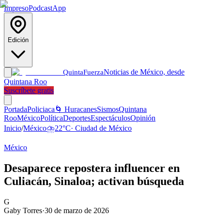
Impreso
Podcast
App
Edición
Noticias de México, desde
Quinta
Fuerza
Quintana Roo
Suscríbete gratis
Portada
Policiaca
🌀 Huracanes
Sismos
Quintana
Roo
México
Política
Deportes
Espectáculos
Opinión
Inicio
/
México
⛈️
22
°C
·
Ciudad de México
México
Desaparece repostera influencer en
Culiacán, Sinaloa; activan búsqueda
G
Gaby Torres
·
30 de marzo de 2026