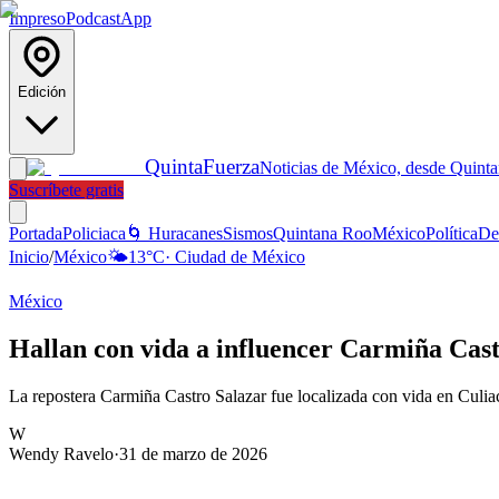
Impreso
Podcast
App
Edición
Quinta
Fuerza
Noticias de México, desde Quint
Suscríbete gratis
Portada
Policiaca
🌀 Huracanes
Sismos
Quintana Roo
México
Política
De
Inicio
/
México
🌤️
13
°C
·
Ciudad de México
México
Hallan con vida a influencer Carmiña Castr
La repostera Carmiña Castro Salazar fue localizada con vida en Culiac
W
Wendy Ravelo
·
31 de marzo de 2026