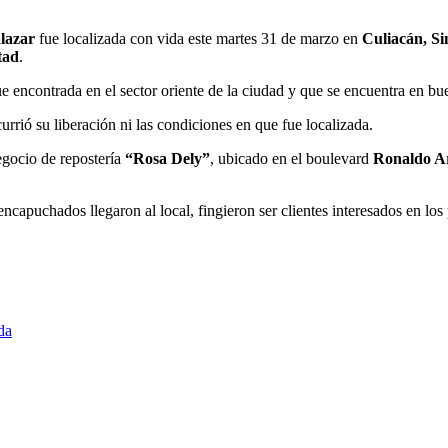
lazar
fue localizada con vida este martes 31 de marzo en
Culiacán, Si
rtad
.
e encontrada en el sector oriente de la ciudad y que se encuentra en bu
urrió su liberación ni las condiciones en que fue localizada.
egocio de repostería
“Rosa Dely”
, ubicado en el boulevard
Ronaldo A
 encapuchados llegaron al local, fingieron ser clientes interesados en lo
da