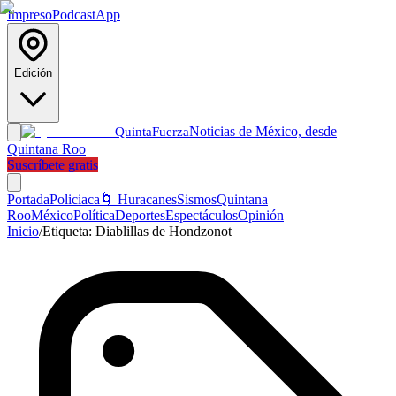
Impreso
Podcast
App
Edición
Noticias de México, desde
Quinta
Fuerza
Quintana Roo
Suscríbete gratis
Portada
Policiaca
🌀 Huracanes
Sismos
Quintana
Roo
México
Política
Deportes
Espectáculos
Opinión
Inicio
/
Etiqueta:
Diablillas de Hondzonot