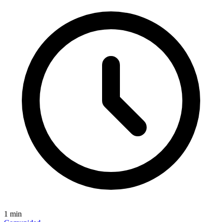
1
min