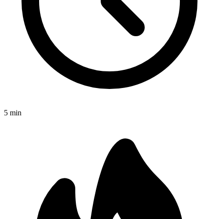
5
min