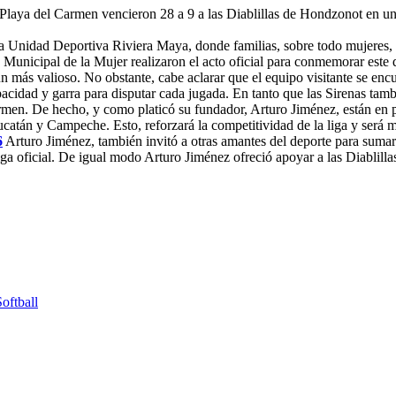
 Playa del Carmen vencieron 28 a 9 a las Diablillas de Hondzonot en un
 la Unidad Deportiva Riviera Maya, donde familias, sobre todo mujeres, 
 Municipal de la Mujer realizaron el acto oficial para conmemorar este 
ún más valioso. No obstante, cabe aclarar que el equipo visitante se enc
apacidad y garra para disputar cada jugada. En tanto que las Sirenas ta
armen. De hecho, y como platicó su fundador, Arturo Jiménez, están en p
atán y Campeche. Esto, reforzará la competitividad de la liga y será m
6
Arturo Jiménez, también invitó a otras amantes del deporte para sumarse
iga oficial. De igual modo Arturo Jiménez ofreció apoyar a las Diablill
Softball