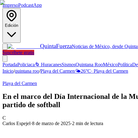
Impreso
Podcast
App
Edición
Quinta
Fuerza
Noticias de México, desde Quint
Suscríbete gratis
Portada
Policiaca
🌀 Huracanes
Sismos
Quintana Roo
México
Política
De
Inicio
/
quintana roo
/
Playa del Carmen
🌤️
26
°C
·
Playa del Carmen
Playa del Carmen
En el marco del Día Internacional de la Mu
partido de softball
C
Carlos Espejel
·
8 de marzo de 2025
·
2
min de lectura