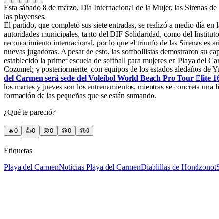
Esta sábado 8 de marzo, Día Internacional de la Mujer, las Sirenas de
las playenses.
El partido, que completó sus siete entradas, se realizó a medio día en
autoridades municipales, tanto del DIF Solidaridad, como del Instituto
reconocimiento internacional, por lo que el triunfo de las Sirenas es a
nuevas jugadoras. A pesar de esto, las soffbollistas demostraron su c
establecido la primer escuela de softball para mujeres en Playa del C
Cozumel; y posteriormente, con equipos de los estados aledaños de Yuc
del Carmen será sede del Voleibol World Beach Pro Tour Elite 1
los martes y jueves son los entrenamientos, mientras se concreta una l
formación de las pequeñas que se están sumando.
¿Qué te pareció?
🔥
0
👍
0
😲
0
😢
0
😠
0
Etiquetas
Playa del Carmen
Noticias Playa del Carmen
Diablillas de Hondzonot