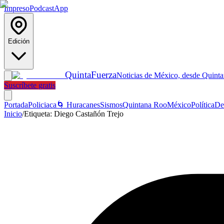
Impreso
Podcast
App
Edición
Quinta
Fuerza
Noticias de México, desde Quint
Suscríbete gratis
Portada
Policiaca
🌀 Huracanes
Sismos
Quintana Roo
México
Política
De
Inicio
/
Etiqueta:
Diego Castañón Trejo