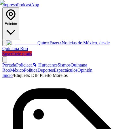
Impreso
Podcast
App
Edición
Noticias de México, desde
Quinta
Fuerza
Quintana Roo
Suscríbete gratis
Portada
Policiaca
🌀 Huracanes
Sismos
Quintana
Roo
México
Política
Deportes
Espectáculos
Opinión
Inicio
/
Etiqueta:
DIF Puerto Morelos