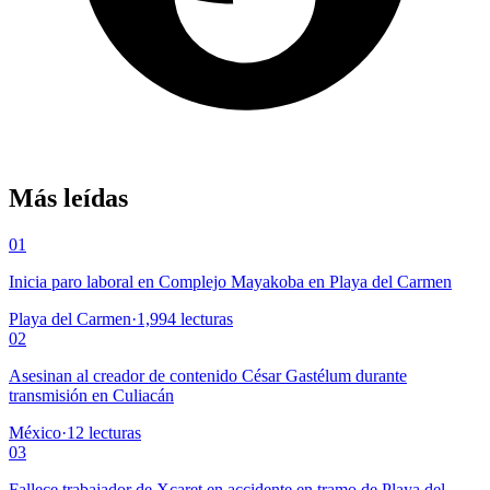
Más leídas
01
Inicia paro laboral en Complejo Mayakoba en Playa del Carmen
Playa del Carmen
·
1,994
lecturas
02
Asesinan al creador de contenido César Gastélum durante
transmisión en Culiacán
México
·
12
lecturas
03
Fallece trabajador de Xcaret en accidente en tramo de Playa del