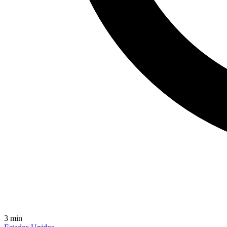
3
min